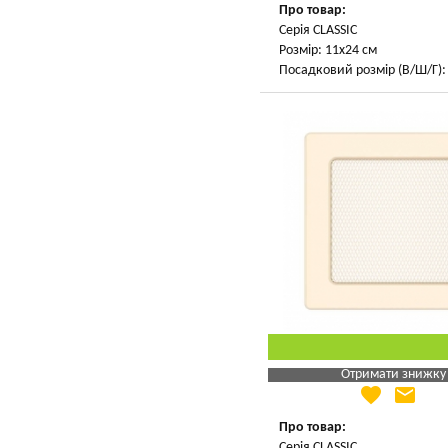
Про товар:
Серія CLASSIC
Розмір: 11х24 см
Посадковий розмір (В/Ш/Г): 
Отримати знижку
favorite
email
Яка Ваша ціна
?
Вказати мою ціну
Про товар:
Серія CLASSIC