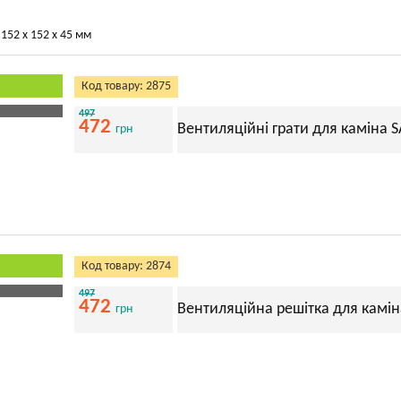
152 х 152 х 45 мм
Код товару: 2875
497
472
Вентиляційні грати для каміна S
грн
Код товару: 2874
497
472
Вентиляційна решітка для камін
грн