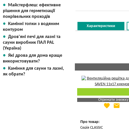
Вказати мою ціну
Майстерфлеш: ефективне
рішення для герметизації
покрівельних проходів
Камінні топки з водяним
Характеристики
контуром
Дров'яні печі для лазні та
сауни виробник ПАЛ PAL
(Україна)
Які дрова для дома краще
використовувати?
Каміння для сауни та лазні,
як обрати?
Отримати знижку
favorite
email
Яка Ваша ціна
?
Вказати мою ціну
Про товар:
Серія CLASSIC