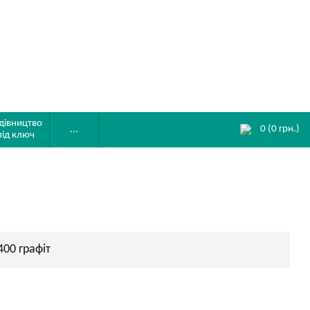
дівництво
0
(
0
грн.)
...
під ключ
400 графіт