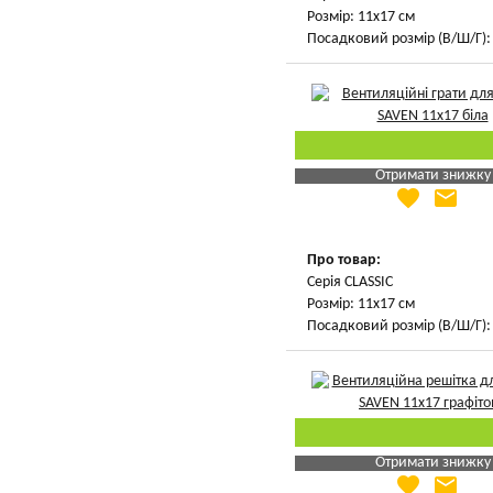
Розмір: 11х17 см
Посадковий розмір (В/Ш/Г): 
Отримати знижку
favorite
email
Яка Ваша ціна
?
Вказати мою ціну
Про товар:
Серія CLASSIC
Розмір: 11х17 см
Посадковий розмір (В/Ш/Г): 
Отримати знижку
favorite
email
Яка Ваша ціна
?