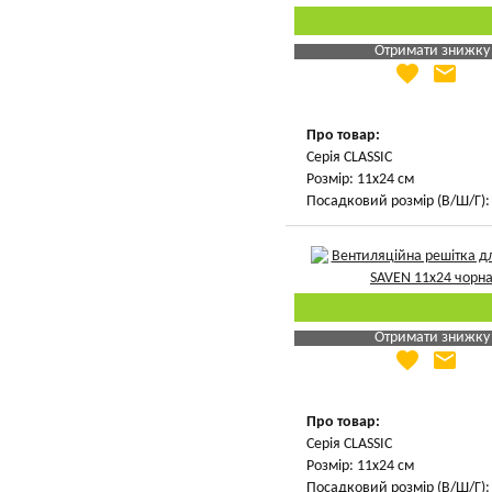
Отримати знижку
favorite
email
Яка Ваша ціна
?
Вказати мою ціну
Про товар:
Серія CLASSIC
Розмір: 11х24 см
Посадковий розмір (В/Ш/Г): 
Отримати знижку
favorite
email
Яка Ваша ціна
?
Вказати мою ціну
Про товар:
Серія CLASSIC
Розмір: 11х24 см
Посадковий розмір (В/Ш/Г): 