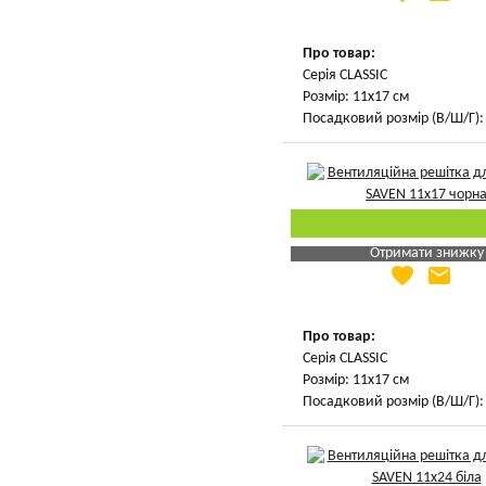
Вказати мою ціну
Про товар:
Серія CLASSIC
Розмір: 11х17 см
Посадковий розмір (В/Ш/Г): 
Отримати знижку
favorite
email
Яка Ваша ціна
?
Вказати мою ціну
Про товар:
Серія CLASSIC
Розмір: 11х17 см
Посадковий розмір (В/Ш/Г): 