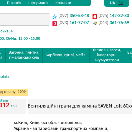
Гарантія
Інформація
Контакти
UA
RU
(097)
350-58-48
(095)
142-32-80
(093)
161-77-07
(044)
361-76-69
ьська, 4
:00, Сб-Нд: 12:00 - 15:00
Теплові насоси,
,
Вагонка, плитка,
Бу
Барбекю, грилі, меблі
інвертори,
ія
гімалайська сіль
акумулятори
мінів
д товару: 2909
66 грн
012
Вентиляційні грати для каміна SAVEN Loft 60х
грн
м.Київ, Київська обл. - договірна,
Україна - за тарифами транспортних компаній,