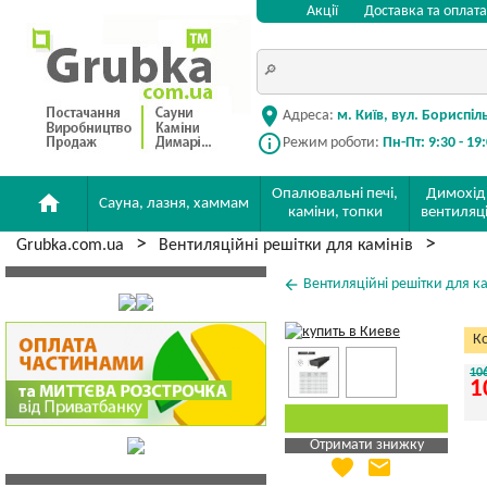
Акції
Доставка та оплата
location_on
Адреса:
м. Київ, вул. Бориспіл
info_outline
Режим роботи:
Пн-Пт: 9:30 - 19
Опалювальні печі,
Димохід
home
Сауна, лазня, хаммам
каміни, топки
вентиляц
Grubka.com.ua
Вентиляційні решітки для камінів
arrow_back
Вентиляційні решітки для ка
Ко
10
1
Отримати знижку
favorite
email
Яка Ваша ціна
?