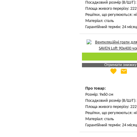
Посадковий розмір (В/Ш/Г): 
Площа живого перерізу: 222 
Решітки, що регулюються: ні
Матеріал: сталь
Гарантійний термін: 24 місяц
Отримати знижку
favorite
email
Яка Ваша ціна
?
Вказати мою ціну
Про товар:
Розмір: 9х60 см
Посадковий розмір (В/Ш/Г): 
Площа живого перерізу: 222 
Решітки, що регулюються: ні
Матеріал: сталь
Гарантійний термін: 24 місяц