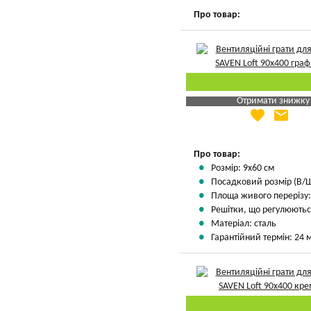
Про товар:
Отримати знижку
favorite
email
Яка Ваша ціна
?
Вказати мою ціну
Про товар:
Розмір: 9х60 см
Посадковий розмір (В/Ш/
Площа живого перерізу: 
Решітки, що регулюються
Матеріал: сталь
Гарантійний термін: 24 м