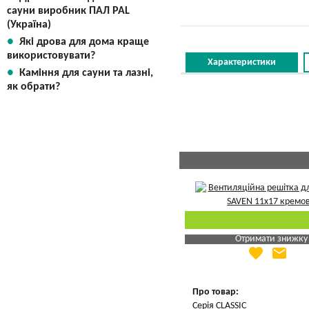
сауни виробник ПАЛ PAL
(Україна)
Які дрова для дома краще
використовувати?
Характеристики
Каміння для сауни та лазні,
як обрати?
Отримати знижку
favorite
email
Яка Ваша ціна
?
Вказати мою ціну
Про товар:
Серія CLASSIC