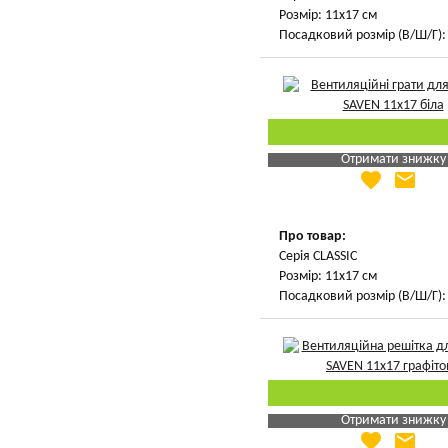
Розмір: 11х17 см
Посадковий розмір (В/Ш/Г): 
Отримати знижку
favorite
email
Яка Ваша ціна
?
Вказати мою ціну
Про товар:
Серія CLASSIC
Розмір: 11х17 см
Посадковий розмір (В/Ш/Г): 
Отримати знижку
favorite
email
Яка Ваша ціна
?