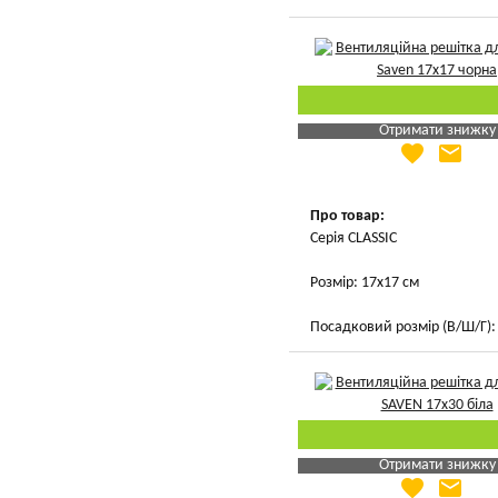
Отримати знижку
favorite
email
Яка Ваша ціна
?
Вказати мою ціну
Про товар:
Серія CLASSIC
Розмір: 17х17 см
Посадковий розмір (В/Ш/Г): 
Отримати знижку
favorite
email
Яка Ваша ціна
?