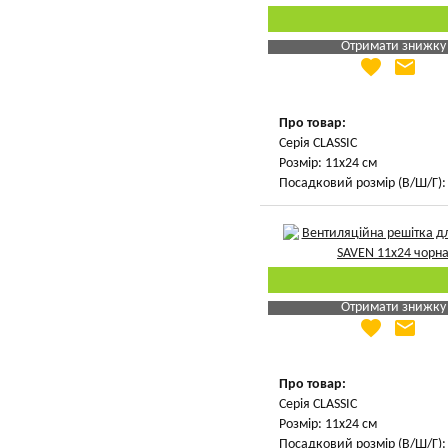
Отримати знижку
favorite
email
Яка Ваша ціна
?
Вказати мою ціну
Про товар:
Серія CLASSIC
Розмір: 11х24 см
Посадковий розмір (В/Ш/Г): 
Отримати знижку
favorite
email
Яка Ваша ціна
?
Вказати мою ціну
Про товар:
Серія CLASSIC
Розмір: 11х24 см
Посадковий розмір (В/Ш/Г): 