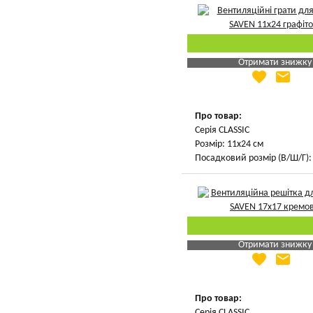
Отримати знижку
favorite
email
Яка Ваша ціна
?
Вказати мою ціну
Про товар:
Серія CLASSIC
Розмір: 11х24 см
Посадковий розмір (В/Ш/Г): 
Отримати знижку
favorite
email
Яка Ваша ціна
?
Вказати мою ціну
Про товар:
Серія CLASSIC