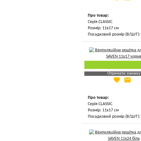
Вказати мою ціну
Про товар:
Серія CLASSIC
Розмір: 11х17 см
Посадковий розмір (В/Ш/Г): 
Отримати знижку
favorite
email
Яка Ваша ціна
?
Вказати мою ціну
Про товар:
Серія CLASSIC
Розмір: 11х17 см
Посадковий розмір (В/Ш/Г): 