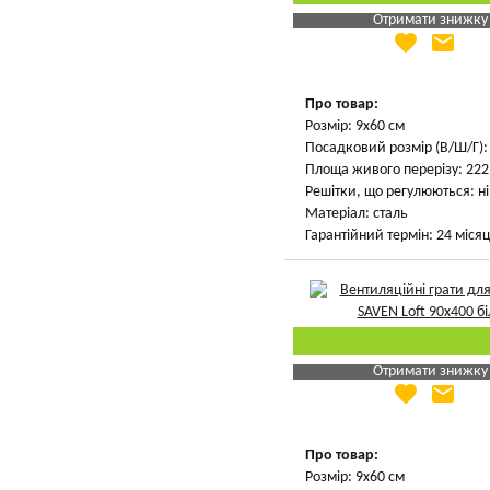
Отримати знижку
favorite
email
Яка Ваша ціна
?
Вказати мою ціну
Про товар:
Розмір: 9х60 см
Посадковий розмір (В/Ш/Г): 
Площа живого перерізу: 222 
Решітки, що регулюються: ні
Матеріал: сталь
Гарантійний термін: 24 місяц
Отримати знижку
favorite
email
Яка Ваша ціна
?
Вказати мою ціну
Про товар:
Розмір: 9х60 см