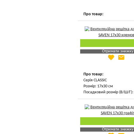
Вказати мою ціну
Про товар:
Отримати знижку
favorite
email
Яка Ваша ціна
?
Вказати мою ціну
Про товар:
Серія CLASSIC
Розмір: 17х30 см
Посадковий розмір (В/Ш/Г): 
Отримати знижку