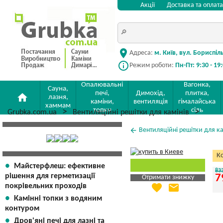
Акції
Доставка та оплата
location_on
Адреса:
м. Київ, вул. Бориспіл
info_outline
Режим роботи:
Пн-Пт: 9:30 - 19
Опалювальні
Вагонка,
Сауна,
печі,
Димохід,
плитка,
home
лазня,
каміни,
вентиляція
гімалайська
хаммам
топки
сіль
Grubka.com.ua
Вентиляційні решітки для камінів
arrow_back
Вентиляційні решітки для ка
Ко
Майстерфлеш: ефективне
83
рішення для герметизації
7
Отримати знижку
favorite
email
покрівельних проходів
Яка Ваша ціна
?
Камінні топки з водяним
Вказати мою ціну
контуром
Дров'яні печі для лазні та