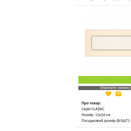
Отримати знижку
favorite
email
Яка Ваша ціна
?
Вказати мою ціну
Про товар:
Серія CLASSIC
Розмір: 11х24 см
Посадковий розмір (В/Ш/Г): 