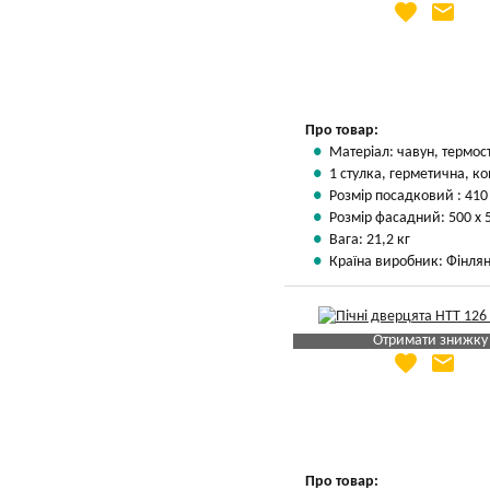
favorite
email
Яка Ваша ціна
?
Вказати мою ціну
Про товар:
Матеріал: чавун, термос
1 стулка, герметична, ко
Розмір посадковий : 410
Розмір фасадний: 500 х 
Вага: 21,2 кг
Країна виробник: Фінлян
Отримати знижку
favorite
email
Яка Ваша ціна
?
Вказати мою ціну
Про товар: