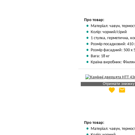
Про товар:
Матеріал: чавун, термос
Колір: чорний/сірий
1 стулка, герметична, ко
Розмір посадковий: 410 
Розмір фасадний: 500 х 
Вага: 18 кг
Країна виробник: Фінлян
Отримати знижку
favorite
email
Яка Ваша ціна
?
Вказати мою ціну
Про товар:
Матеріал: чавун, термос
Колір: чорний