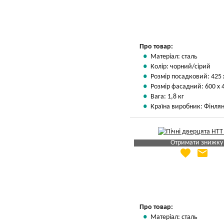
Вказати мою ціну
Про товар:
Матеріал: сталь
Колір: чорний/сірий
Розмір посадковий: 425 
Розмір фасадний: 600 х 
Вага: 1,8 кг
Країна виробник: Фінлян
Отримати знижку
favorite
email
Яка Ваша ціна
?
Вказати мою ціну
Про товар:
Матеріал: сталь