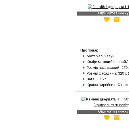
Отримати знижку
favorite
email
Яка Ваша ціна
?
Вказати мою ціну
Про товар:
Матеріал: чавун
Колір: матовий чорний/
Розмір посадковий: 270 
Розмір фасадний: 320 х 
Вага: 5,1 кг
Країна виробник: Фінлян
Отримати знижку
favorite
email
Яка Ваша ціна
?
Вказати мою ціну