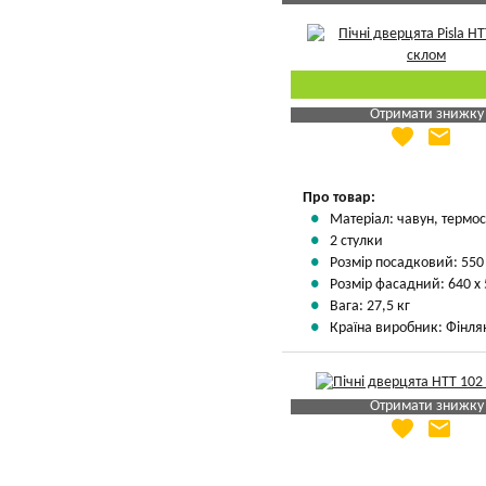
Отримати знижку
favorite
email
Яка Ваша ціна
?
Вказати мою ціну
Про товар:
Матеріал: чавун, термос
2 стулки
Розмір посадковий: 550
Розмір фасадний: 640 х
Вага: 27,5 кг
Країна виробник: Фінля
Отримати знижку
favorite
email
Яка Ваша ціна
?
Вказати мою ціну