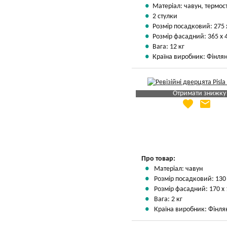
Матеріал: чавун, термос
2 стулки
Розмір посадковий: 275 
Розмір фасадний: 365 х 
Вага: 12 кг
Країна виробник: Фінлян
Отримати знижку
favorite
email
Яка Ваша ціна
?
Вказати мою ціну
Про товар:
Матеріал: чавун
Розмір посадковий: 130
Розмір фасадний: 170 х
Вага: 2 кг
Країна виробник: Фінля