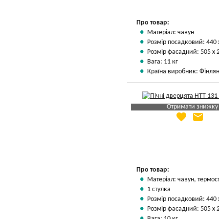
Про товар:
Матеріал: чавун
Розмір посадковий: 440 
Розмір фасадний: 505 х 
Вага: 11 кг
Країна виробник: Фінлян
Отримати знижку
favorite
email
Яка Ваша ціна
?
Вказати мою ціну
Про товар:
Матеріал: чавун, термос
1 стулка
Розмір посадковий: 440 
Розмір фасадний: 505 х 
Вага: 10 кг