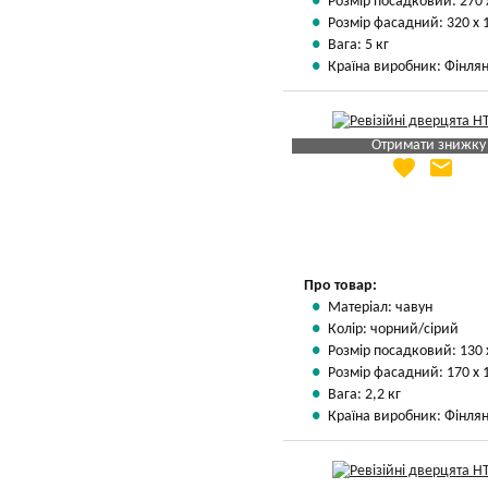
Розмір посадковий: 270 
Розмір фасадний: 320 х 
Вага: 5 кг
Країна виробник: Фінлян
Отримати знижку
favorite
email
Яка Ваша ціна
?
Вказати мою ціну
Про товар:
Матеріал: чавун
Колір: чорний/сірий
Розмір посадковий: 130 
Розмір фасадний: 170 х 
Вага: 2,2 кг
Країна виробник: Фінлян