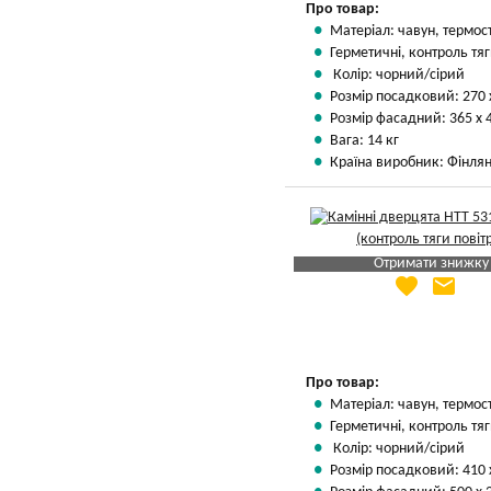
Про товар:
Матеріал: чавун, термос
Герметичні, контроль тяг
Колір: чорний/сірий
Розмір посадковий: 270 
Розмір фасадний: 365 х 
Вага: 14 кг
Країна виробник: Фінлян
Отримати знижку
favorite
email
Яка Ваша ціна
?
Вказати мою ціну
Про товар:
Матеріал: чавун, термос
Герметичні, контроль тяг
Колір: чорний/сірий
Розмір посадковий: 410 