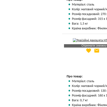
Матеріал: сталь
Колір: матовий чорний/
Розмір посадковий: 270 
Розмір фасадний: 315 х 
Вага: 1,5 кг
Країна виробник: Фінлян
Отримати знижку
favorite
email
Яка Ваша ціна
?
Вказати мою ціну
Про товар:
Матеріал: сталь
Колір: матовий чорний/
Розмір посадковий: 130 
Розмір фасадний: 160 х 
Вага: 0,7 кг
Країна виробник: Фінлян