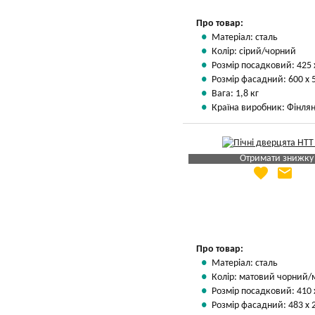
Про товар:
Матеріал: сталь
Колір: сірий/чорний
Розмір посадковий: 425 
Розмір фасадний: 600 х 
Вага: 1,8 кг
Країна виробник: Фінлян
Отримати знижку
favorite
email
Яка Ваша ціна
?
Вказати мою ціну
Про товар:
Матеріал: сталь
Колір: матовий чорний/
Розмір посадковий: 410 
Розмір фасадний: 483 х 