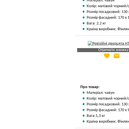
Матеріал: чавун
Колір: матовий чорний/
Розмір посадковий: 130 
Розмір фасадний: 170 х 
Вага: 2.2 кг
Країна виробник: Фінлян
Отримати знижку
favorite
email
Яка Ваша ціна
?
Вказати мою ціну
Про товар:
Матеріал: чавун
Колір: матовий чорний/
Розмір посадковий: 130 
Розмір фасадний: 170 х 
Вага:1,3 кг
Країна виробник: Фінлян