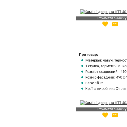
Отримати знижку
favorite
email
Яка Ваша ціна
?
Вказати мою ціну
Про товар:
Матеріал: чавун, термос
1 стулка, герметична, ко
Розмір посадковий : 410
Розмір фасадний: 490 х 
Вага: 18 кг
Країна виробник: Фінлян
Отримати знижку
favorite
email
Яка Ваша ціна
?
Вказати мою ціну