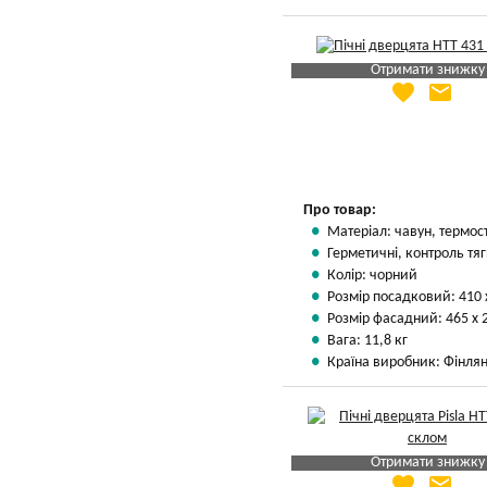
Отримати знижку
favorite
email
Яка Ваша ціна
?
Вказати мою ціну
Про товар:
Матеріал: чавун, термос
Герметичні, контроль тяг
Колір: чорний
Розмір посадковий: 410 
Розмір фасадний: 465 х 
Вага: 11,8 кг
Країна виробник: Фінлян
Отримати знижку
favorite
email
Яка Ваша ціна
?