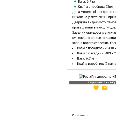
Вага: 6,7 кг
Країна виробник: Фінлян
Дана модель пічної дверцята
Виконана у витонченій прямо
Дверцята витримують темпер
привабливий вигляд. Модел
Завдяки оглядовому вікну з
ручкою для відкриття/закрит
злегка волого серветки. хро
Розмір посадковий: 410 
Розмір фасадний: 483 х 
Вага: 6,7 кг
Країна виробник: Фінлян
Отримати знижку
favorite
email
Яка Ваша ціна
?
Вказати мою ціну
Про товар: