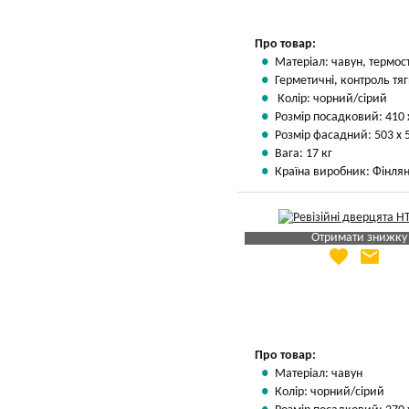
Про товар:
Матеріал: чавун, термос
Герметичні, контроль тяг
Колір: чорний/сірий
Розмір посадковий: 410 
Розмір фасадний: 503 х 
Вага: 17 кг
Країна виробник: Фінлян
Отримати знижку
favorite
email
Яка Ваша ціна
?
Вказати мою ціну
Про товар:
Матеріал: чавун
Колір: чорний/сірий