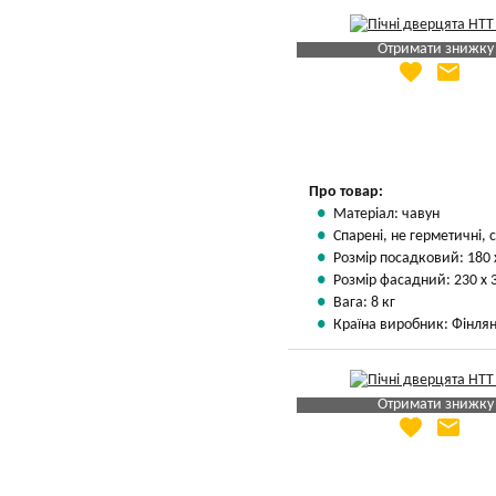
Отримати знижку
favorite
email
Яка Ваша ціна
?
Вказати мою ціну
Про товар:
Матеріал: чавун
Спарені, не герметичні, с
Розмір посадковий: 180 
Розмір фасадний: 230 х 
Вага: 8 кг
Країна виробник: Фінлян
Отримати знижку
favorite
email
Яка Ваша ціна
?
Вказати мою ціну