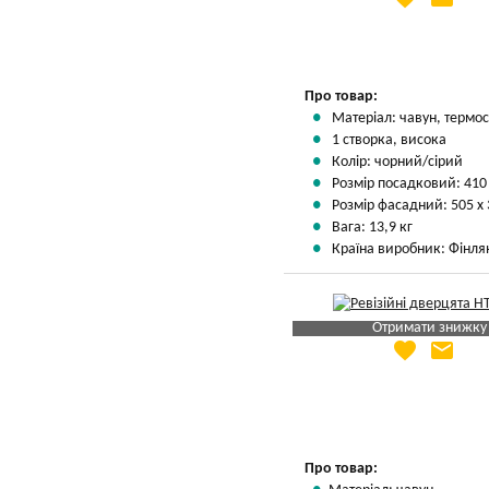
Вказати мою ціну
Про товар:
Матеріал: чавун, термос
1 створка, висока
Колір: чорний/сірий
Розмір посадковий: 410
Розмір фасадний: 505 х
Вага: 13,9 кг
Країна виробник: Фінля
Отримати знижку
favorite
email
Яка Ваша ціна
?
Вказати мою ціну
Про товар: