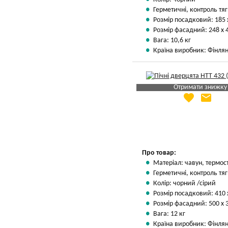
Герметичні, контроль тяг
Розмір посадковий: 185 
Розмір фасадний: 248 х 
Вага: 10,6 кг
Країна виробник: Фінлян
Отримати знижку
favorite
email
Яка Ваша ціна
?
Вказати мою ціну
Про товар:
Матеріал: чавун, термос
Герметичні, контроль тяг
Колір: чорний /сірий
Розмір посадковий: 410 
Розмір фасадний: 500 х 
Вага: 12 кг
Країна виробник: Фінлян