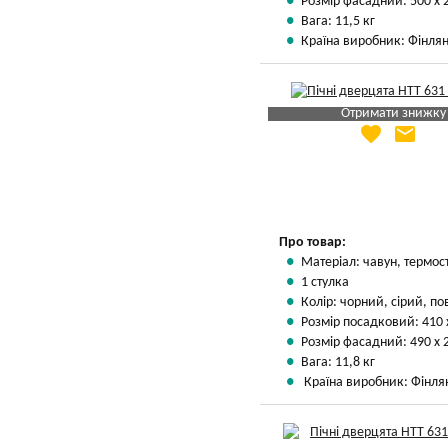
Розмір фасадний: 500 х 
Вага: 11,5 кг
Країна виробник: Фінлян
Отримати знижку
favorite
email
Яка Ваша ціна
?
Вказати мою ціну
Про товар:
Матеріал: чавун, термос
1 стулка
Колір: чорний, сірий, п
Розмір посадковий: 410 
Розмір фасадний: 490 х 
Вага: 11,8 кг
Країна виробник: Фінля