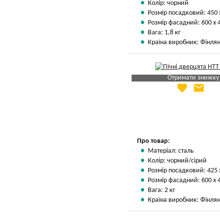
Колір: чорний
Розмір посадковий: 450 
Розмір фасадний: 600 х 
Вага: 1,8 кг
Країна виробник: Фінлян
Отримати знижку
favorite
email
Яка Ваша ціна
?
Вказати мою ціну
Про товар:
Матеріал: сталь
Колір: чорний/сірий
Розмір посадковий: 425 
Розмір фасадний: 600 х 
Вага: 2 кг
Країна виробник: Фінлян