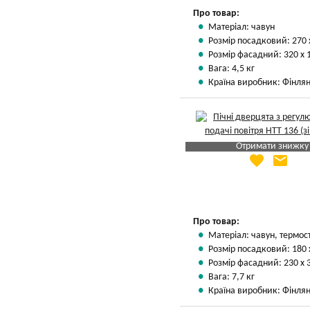
Про товар:
Матеріал: чавун
Розмір посадковий: 270 
Розмір фасадний: 320 х 
Вага: 4,5 кг
Країна виробник: Фінлян
Отримати знижку
favorite
email
Яка Ваша ціна
?
Вказати мою ціну
Про товар:
Матеріал: чавун, термос
Розмір посадковий: 180 
Розмір фасадний: 230 х 
Вага: 7,7 кг
Країна виробник: Фінлян