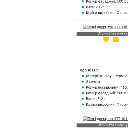
Розмір фасадний: 500 х 
Вага: 20 кг
Країна виробник: Фінлян
Отримати знижку
favorite
email
Яка Ваша ціна
?
Вказати мою ціну
Про товар:
Матеріал: чавун, термос
2 стулки
Розмір посадковий: 410 
Розмір фасадний: 500 х 
Вага: 15,2 кг
Країна виробник: Фінлян
Отримати знижку