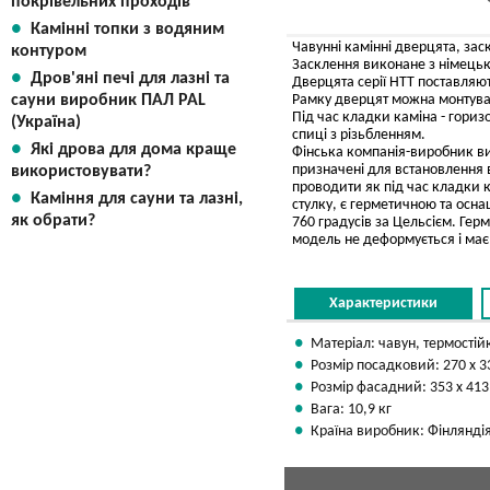
покрівельних проходів
Камінні топки з водяним
Чавунні камінні дверцята, заск
контуром
Засклення виконане з німецько
Дров'яні печі для лазні та
Дверцята серії HTT поставляю
Рамку дверцят можна монтуват
сауни виробник ПАЛ PAL
Під час кладки каміна - гориз
(Україна)
спиці з різьбленням.
Які дрова для дома краще
Фінська компанія-виробник ви
призначені для встановлення 
використовувати?
проводити як під час кладки к
Каміння для сауни та лазні,
стулку, є герметичною та осн
як обрати?
760 градусів за Цельсієм. Ге
модель не деформується і має
Характеристики
Матеріал: чавун, термостій
Розмір посадковий: 270 х 
Розмір фасадний: 353 х 41
Вага: 10,9 кг
Країна виробник: Фінлянді