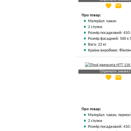
favorite
email
Яка Ваша ціна
?
Вказати мою ціну
Про товар:
Матеріал: чавун
2 стулки
Розмір посадковий: 410 
Розмір фасадний: 500 х 
Вага: 22 кг
Країна виробник: Фінлян
Отримати знижку
favorite
email
Яка Ваша ціна
?
Вказати мою ціну
Про товар:
Матеріал: чавун, термос
2 стулки
Розмір посадковий: 410 