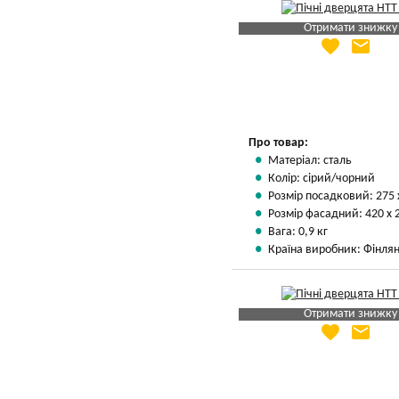
Отримати знижку
favorite
email
Яка Ваша ціна
?
Вказати мою ціну
Про товар:
Матеріал: сталь
Колір: сірий/чорний
Розмір посадковий: 275 
Розмір фасадний: 420 х 
Вага: 0,9 кг
Країна виробник: Фінлян
Отримати знижку
favorite
email
Яка Ваша ціна
?
Вказати мою ціну