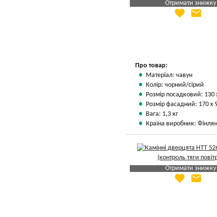
Отримати знижку
favorite
email
Яка Ваша ціна
?
Вказати мою ціну
Про товар:
Матеріал: чавун
Колір: чорний/сірий
Розмір посадковий: 130 
Розмір фасадний: 170 х 
Вага: 1,3 кг
Країна виробник: Фінлян
Отримати знижку
favorite
email
Яка Ваша ціна
?
Вказати мою ціну