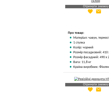
Отримати знижку
favorite
email
Яка Ваша ціна
?
Вказати мою ціну
Про товар:
Матеріал: чавун, термос
1 стулка
Колір: чорний
Розмір посадковий: 410 
Розмір фасадний: 490 х 
Вага: 11,8 кг
Країна виробник: Фінлян
Отримати знижку
favorite
email
Яка Ваша ціна
?
Вказати мою ціну