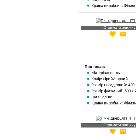
Країна виробник: Фінлян
Отримати знижку
favorite
email
Яка Ваша ціна
?
Вказати мою ціну
Про товар:
Матеріал: сталь
Колір: сірий/чорний
Розмір посадковий: 430 
Розмір фасадний: 600 х 
Вага: 2,5 кг
Країна виробник: Фінлян
Отримати знижку
favorite
email
Яка Ваша ціна
?