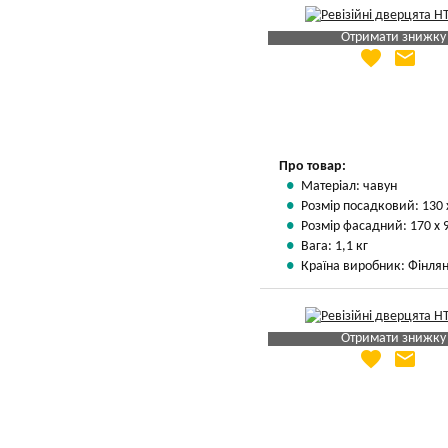
Отримати знижку
favorite
email
Яка Ваша ціна
?
Вказати мою ціну
Про товар:
Матеріал: чавун
Розмір посадковий: 130 
Розмір фасадний: 170 х 
Вага: 1,1 кг
Країна виробник: Фінлян
Отримати знижку
favorite
email
Яка Ваша ціна
?
Вказати мою ціну