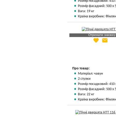
Розмір посадковий: 410 
Розмір фасадний: 500 х 
Вага: 19 кг
Країна виробник: Фінлян
Отримати знижку
favorite
email
Яка Ваша ціна
?
Вказати мою ціну
Про товар:
Матеріал: чавун
2 стулки
Розмір посадковий: 410 
Розмір фасадний: 500 х 
Вага: 22 кг
Країна виробник: Фінлян