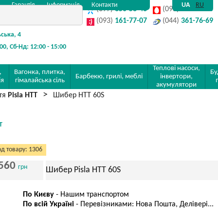
Гарантія
Інформація
Контакти
UA
RU
(097)
350-58-48
(095)
142-32-80
(093)
161-77-07
(044)
361-76-69
ьська, 4
:00, Сб-Нд: 12:00 - 15:00
Теплові насоси,
,
Вагонка, плитка,
Бу
Барбекю, грилі, меблі
інвертори,
ія
гімалайська сіль
акумулятори
ття
Pisla HTT
Шибер HTT 60S
T
д товару: 1306
560
грн
Шибер Pisla HTT 60S
По Києву
- Нашим транспортом
По всій Україні
- Перевізниками: Нова Пошта, Делівері...