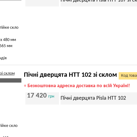
Пічні дверцята Pisla HTT 107 зі 
тійке скло
 х 480 мм
 565 мм
ндія
Пічні дверцята HTT 102 зі склом
Код това
+
Безкоштовна адресна доставка по всій Україні!
17 420
грн
Пічні дверцята Pisla HTT 102
тійке скло