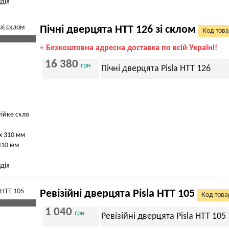
дія
Пічні дверцята HTT 126 зі склом
Код това
+
Безкоштовна адресна доставка по всій Україні!
16 380
грн
Пічні дверцята Pisla HTT 126
тійке скло
х 310 мм
410 мм
дія
Ревізійні дверцята Pisla HTT 105
Код това
1 040
грн
Ревізійні дверцята Pisla HTT 105