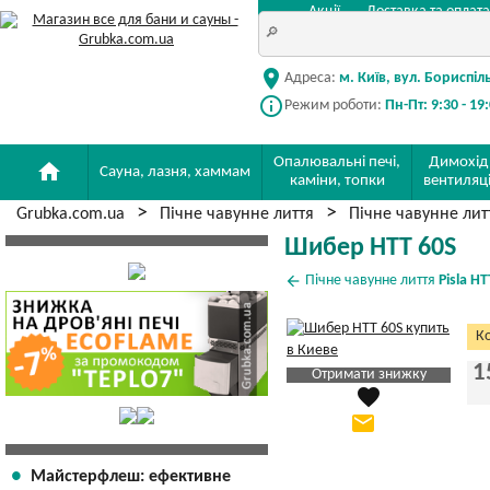
Акції
Доставка та оплата
location_on
Адреса:
м. Київ, вул. Бориспіл
info_outline
Режим роботи:
Пн-Пт: 9:30 - 19
Опалювальні печі,
Димохід
home
Сауна, лазня, хаммам
каміни, топки
вентиляц
Grubka.com.ua
Пічне чавунне лиття
Пічне чавунне ли
Шибер HTT 60S
arrow_back
Пічне чавунне лиття
Pisla HT
Ко
1
Отримати знижку
favorite
Яка Ваша ціна
?
email
Вказати мою ціну
Майстерфлеш: ефективне