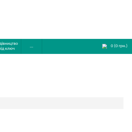
дівництво
0
(
0
грн.)
...
під ключ