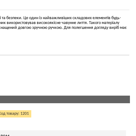
і та безпеки. Це один із найважливіших складових елементів будь-
бник використовував високоякісне чавунне лиття. Такого матеріалу
 оснащений довгою зручною ручкою. Для полегшення догляду виріб має
Код товару: 1201