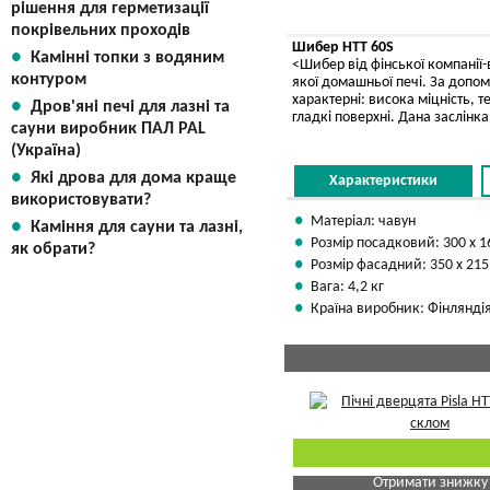
рішення для герметизації
покрівельних проходів
Шибер HTT 60S
Камінні топки з водяним
<Шибер від фінської компанії-
контуром
якої домашньої печі. За допом
характерні: висока міцність,
Дров'яні печі для лазні та
гладкі поверхні. Дана заслінк
сауни виробник ПАЛ PAL
(Україна)
Які дрова для дома краще
Характеристики
використовувати?
Матеріал: чавун
Каміння для сауни та лазні,
Розмір посадковий: 300 х 
як обрати?
Розмір фасадний: 350 х 21
Вага: 4,2 кг
Країна виробник: Фінлянді
Отримати знижку