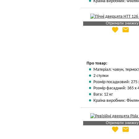
Країна виробник: Фінлян
Отримати знижку
favorite
email
Яка Ваша ціна
?
Вказати мою ціну
Про товар:
Матеріал: чавун, термос
2 стулки
Розмір посадковий: 275 
Розмір фасадний: 365 х 
Вага: 12 кг
Країна виробник: Фінлян
Отримати знижку
favorite
email
Яка Ваша ціна
?
Вказати мою ціну