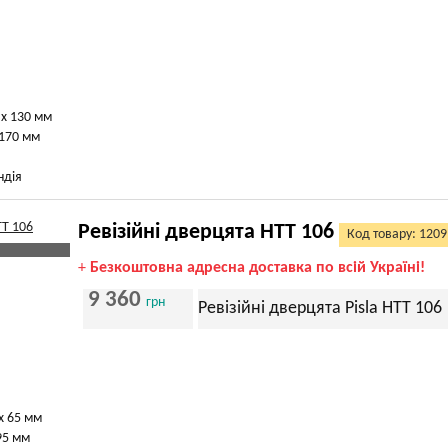
 х 130 мм
 170 мм
ндія
Ревізійні дверцята HTT 106
Код товару: 1209
+
Безкоштовна адресна доставка по всій Україні!
9 360
грн
Ревізійні дверцята Pisla HTT 106
х 65 мм
95 мм