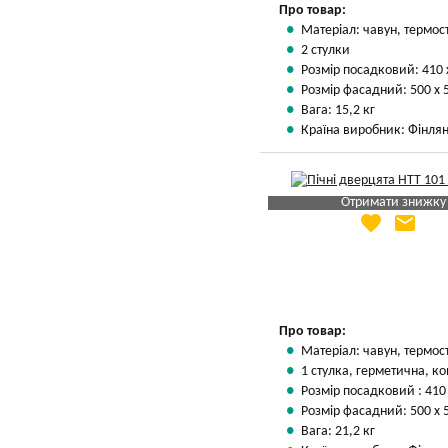
Про товар:
Матеріал: чавун, термос
2 стулки
Розмір посадковий: 410 
Розмір фасадний: 500 х 
Вага: 15,2 кг
Країна виробник: Фінлян
Отримати знижку
favorite
email
Яка Ваша ціна
?
Вказати мою ціну
Про товар:
Матеріал: чавун, термос
1 стулка, герметична, ко
Розмір посадковий : 410
Розмір фасадний: 500 х 
Вага: 21,2 кг