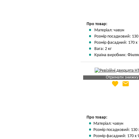
Про товар:
Матеріал: чавун
Розмір посадковий: 130
Розмір фасадний: 170 х
Вага: 2 кг
Країна виробник: Фінля
Отримати знижку
favorite
email
Яка Ваша ціна
?
Вказати мою ціну
Про товар:
Матеріал: чавун
Розмір посадковий: 130 
Розмір фасадний: 170 х 