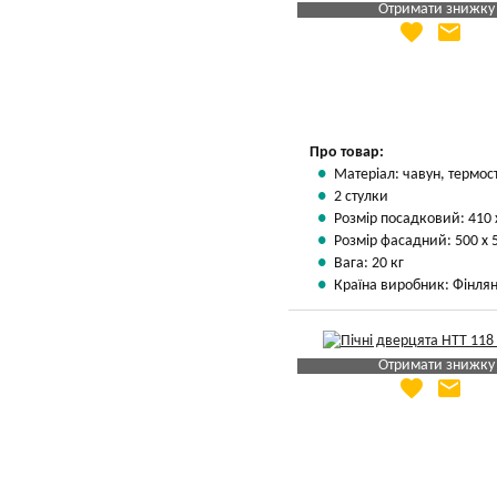
Отримати знижку
favorite
email
Яка Ваша ціна
?
Вказати мою ціну
Про товар:
Матеріал: чавун, термос
2 стулки
Розмір посадковий: 410 
Розмір фасадний: 500 х 
Вага: 20 кг
Країна виробник: Фінлян
Отримати знижку
favorite
email
Яка Ваша ціна
?
Вказати мою ціну