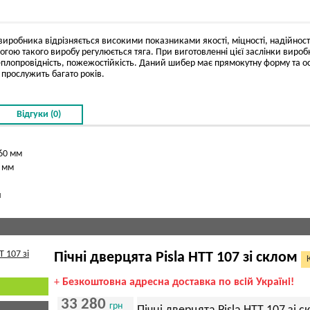
виробника відрізняється високими показниками якості, міцності, надійност
огою такого виробу регулюється тяга. При виготовленні цієї заслінки виро
 теплопровідність, пожежостійкість. Даний шибер має прямокутну форму та
а прослужить багато років.
Відгуки (0)
160 мм
5 мм
я
Пічні дверцята Pisla HTT 107 зі склом
+
Безкоштовна адресна доставка по всій Україні!
33 280
грн