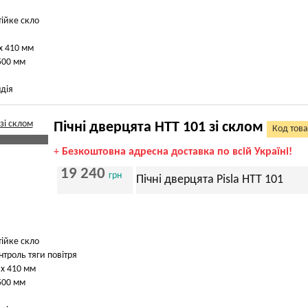
тійке скло
х 410 мм
500 мм
дія
Пічні дверцята HTT 101 зі склом
Код това
+
Безкоштовна адресна доставка по всій Україні!
19 240
грн
Пічні дверцята Pisla HTT 101
тійке скло
нтроль тяги повітря
 х 410 мм
500 мм