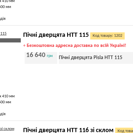
х 410 мм
500 мм
дія
Пічні дверцята HTT 115
Код товару: 1202
+
Безкоштовна адресна доставка по всій Україні!
16 640
грн
Пічні дверцята Pisla HTT 115
х 410 мм
500 мм
дія
Пічні дверцята HTT 116 зі склом
Код това