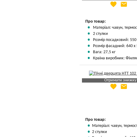
favorite
email
Яка Ваша ціна
?
Вказати мою ціну
Про товар:
Матеріал: чавун, термос
2 стулки
Розмір посадковий: 550
Розмір фасадний: 640 х
Вага: 27,5 кг
Країна виробник: Фінля
Отримати знижку
favorite
email
Яка Ваша ціна
?
Вказати мою ціну
Про товар:
Матеріал: чавун, термос
2 стулки