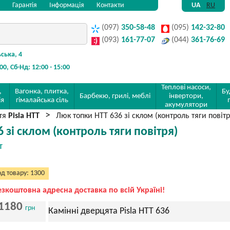
Гарантія
Інформація
Контакти
UA
RU
(097)
350-58-48
(095)
142-32-80
(093)
161-77-07
(044)
361-76-69
ьська, 4
:00, Сб-Нд: 12:00 - 15:00
Теплові насоси,
,
Вагонка, плитка,
Бу
Барбекю, грилі, меблі
інвертори,
ія
гімалайська сіль
акумулятори
ття
Pisla HTT
Люк топки HTT 636 зі склом (контроль тяги повітр
 зі склом (контроль тяги повітря)
T
д товару: 1300
езкоштовна адресна доставка по всій Україні!
1180
грн
Камінні дверцята Pisla HTT 636