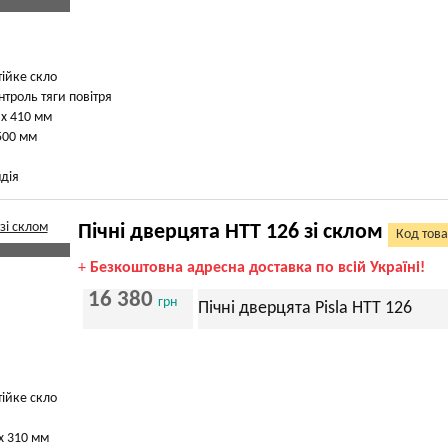
тійке скло
нтроль тяги повітря
 х 410 мм
500 мм
дія
Пічні дверцята HTT 126 зі склом
Код това
+
Безкоштовна адресна доставка по всій Україні!
16 380
грн
Пічні дверцята Pisla HTT 126
тійке скло
х 310 мм