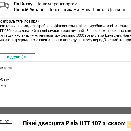
По Києву
- Нашим транспортом
По всій Україні
- Перевізниками: Нова Пошта, Делівері...
контроль тяги повітря)
люк топки. Ця модель зроблена фінкою компанією-виробником Pisla. Матер
TT 636 розрахований на дві стулки, герметичний. Вся поверхня покрита 
и і відмінно витримує температуру близько 1000 градусів за Цельсієм. Чаву
магають трудомісткого спеціального догляду, в ньому передбачений контрол
Відгуки (0)
ке скло
370 мм
3 мм
я
Пічні дверцята Pisla HTT 107 зі склом