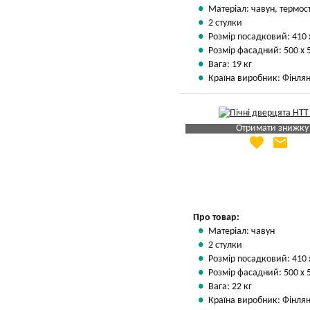
Матеріал: чавун, термос
2 стулки
Розмір посадковий: 410 
Розмір фасадний: 500 х 
Вага: 19 кг
Країна виробник: Фінлян
Отримати знижку
favorite
email
Яка Ваша ціна
?
Вказати мою ціну
Про товар:
Матеріал: чавун
2 стулки
Розмір посадковий: 410 
Розмір фасадний: 500 х 
Вага: 22 кг
Країна виробник: Фінлян