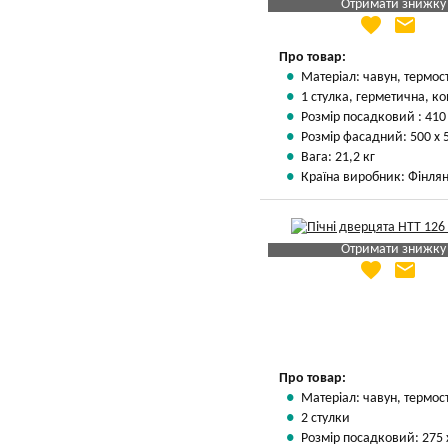
Отримати знижку
favorite
email
Яка Ваша ціна
?
Вказати мою ціну
Про товар:
Матеріал: чавун, термос
1 стулка, герметична, ко
Розмір посадковий : 410
Розмір фасадний: 500 х 
Вага: 21,2 кг
Країна виробник: Фінлян
Отримати знижку
favorite
email
Яка Ваша ціна
?
Вказати мою ціну
Про товар:
Матеріал: чавун, термос
2 стулки
Розмір посадковий: 275 