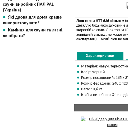
сауни виробник ПАЛ PAL
(Україна)
Які дрова для дома краще
Люк топки HTT 636 зі склом (
використовувати?
Деталлю будь-якої духовки є 
Каміння для сауни та лазні,
жаростійке скло. Люк топки H
зовнішній вигляд, не маже рук
як обрати?
експлуатації. Такий люк не ви
Характеристики
Матеріал: чавун, термостій
Колір: чорний
Розмір посадковий: 185 х 
Розмір фасадний: 248 х 42
Вага: 10,6 кг
Країна виробник: Фінлянді