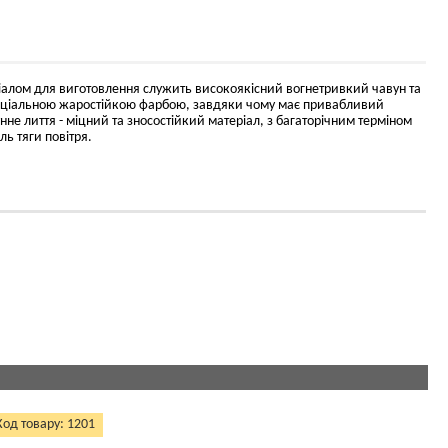
іалом для виготовлення служить високоякісний вогнетривкий чавун та
спеціальною жаростійкою фарбою, завдяки чому має привабливий
нне лиття - міцний та зносостійкий матеріал, з багаторічним терміном
ь тяги повітря.
Код товару: 1201