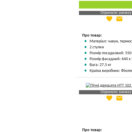
Отримати знижку
favorite
email
Яка Ваша ціна
?
Вказати мою ціну
Про товар:
Матеріал: чавун, термос
2 стулки
Розмір посадковий: 550
Розмір фасадний: 640 х
Вага: 27,5 кг
Країна виробник: Фінля
Отримати знижку
favorite
email
Яка Ваша ціна
?
Вказати мою ціну
Про товар: