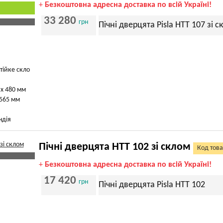
+
Безкоштовна адресна доставка по всій Україні!
33 280
грн
Пічні дверцята Pisla HTT 107 зі 
тійке скло
 х 480 мм
 565 мм
ндія
Пічні дверцята HTT 102 зі склом
Код това
+
Безкоштовна адресна доставка по всій Україні!
17 420
грн
Пічні дверцята Pisla HTT 102