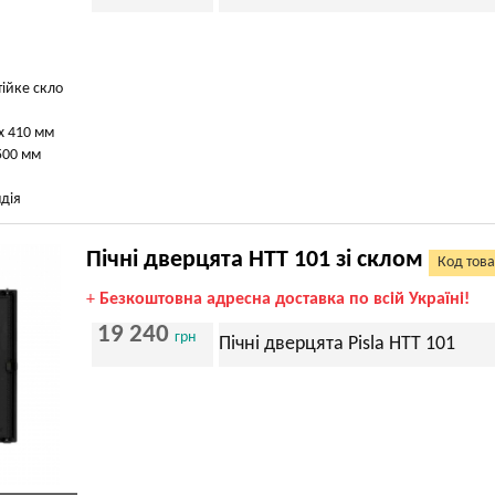
тійке скло
х 410 мм
500 мм
дія
Пічні дверцята HTT 101 зі склом
Код това
+
Безкоштовна адресна доставка по всій Україні!
19 240
грн
Пічні дверцята Pisla HTT 101