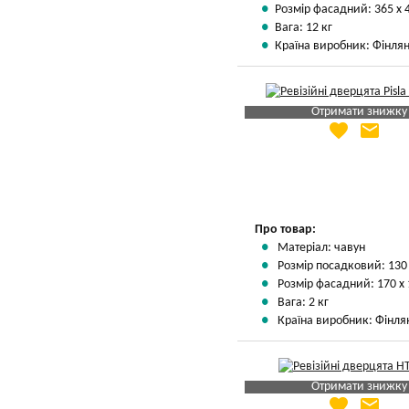
Розмір фасадний: 365 х 
Вага: 12 кг
Країна виробник: Фінлян
Отримати знижку
favorite
email
Яка Ваша ціна
?
Вказати мою ціну
Про товар:
Матеріал: чавун
Розмір посадковий: 130
Розмір фасадний: 170 х
Вага: 2 кг
Країна виробник: Фінля
Отримати знижку
favorite
email
Яка Ваша ціна
?