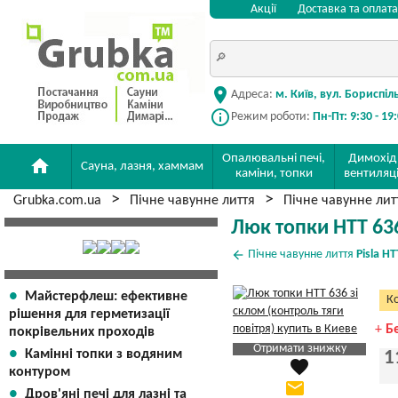
Акції
Доставка та оплата
location_on
Адреса:
м. Київ, вул. Бориспіл
info_outline
Режим роботи:
Пн-Пт: 9:30 - 19
Опалювальні печі,
Димохід
home
Сауна, лазня, хаммам
каміни, топки
вентиляц
Grubka.com.ua
Пічне чавунне лиття
Пічне чавунне ли
Люк топки HTT 636
arrow_back
Пічне чавунне лиття
Pisla HT
Майстерфлеш: ефективне
Ко
рішення для герметизації
+
Б
покрівельних проходів
Отримати знижку
Камінні топки з водяним
1
favorite
Яка Ваша ціна
?
контуром
email
Дров'яні печі для лазні та
Вказати мою ціну