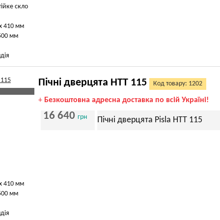
тійке скло
х 410 мм
500 мм
дія
Пічні дверцята HTT 115
Код товару: 1202
+
Безкоштовна адресна доставка по всій Україні!
16 640
грн
Пічні дверцята Pisla HTT 115
х 410 мм
500 мм
дія