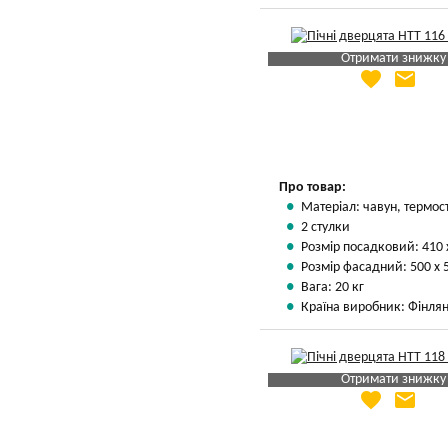
Отримати знижку
favorite
email
Яка Ваша ціна
?
Вказати мою ціну
Про товар:
Матеріал: чавун, термос
2 стулки
Розмір посадковий: 410 
Розмір фасадний: 500 х 
Вага: 20 кг
Країна виробник: Фінлян
Отримати знижку
favorite
email
Яка Ваша ціна
?
Вказати мою ціну