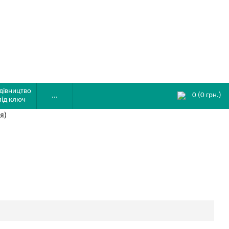
дівництво
0
(
0
грн.)
...
під ключ
я)