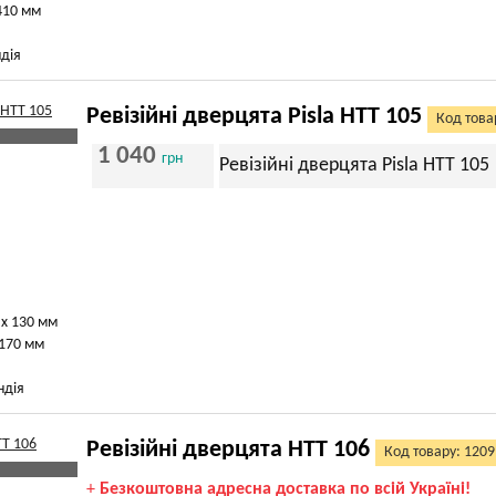
410 мм
дія
Ревізійні дверцята Pisla HTT 105
Код това
1 040
грн
Ревізійні дверцята Pisla HTT 105
 х 130 мм
 170 мм
ндія
Ревізійні дверцята HTT 106
Код товару: 1209
+
Безкоштовна адресна доставка по всій Україні!