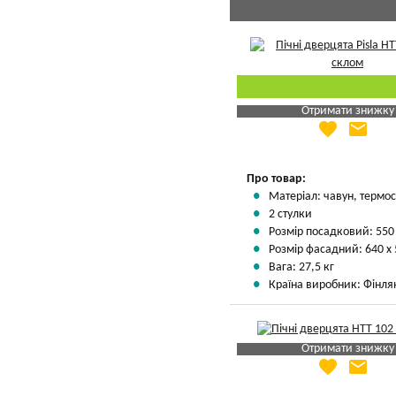
Отримати знижку
favorite
email
Яка Ваша ціна
?
Вказати мою ціну
Про товар:
Матеріал: чавун, термос
2 стулки
Розмір посадковий: 550
Розмір фасадний: 640 х
Вага: 27,5 кг
Країна виробник: Фінля
Отримати знижку
favorite
email
Яка Ваша ціна
?
Вказати мою ціну