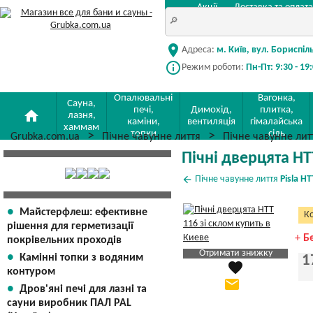
Акції
Доставка та оплата
location_on
Адреса:
м. Київ, вул. Бориспіл
info_outline
Режим роботи:
Пн-Пт: 9:30 - 19
Опалювальні
Вагонка,
Сауна,
печі,
Димохід,
плитка,
home
лазня,
каміни,
вентиляція
гімалайська
хаммам
топки
сіль
Grubka.com.ua
Пічне чавунне лиття
Пічне чавунне ли
Пічні дверцята HT
arrow_back
Пічне чавунне лиття
Pisla HT
Майстерфлеш: ефективне
Ко
рішення для герметизації
+
Б
покрівельних проходів
Отримати знижку
Камінні топки з водяним
1
favorite
Яка Ваша ціна
?
контуром
email
Дров'яні печі для лазні та
Вказати мою ціну
сауни виробник ПАЛ PAL