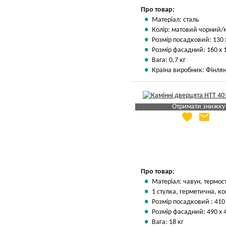
Про товар:
Матеріал: сталь
Колір: матовий чорний/
Розмір посадковий: 130 
Розмір фасадний: 160 х 
Вага: 0,7 кг
Країна виробник: Фінлян
Отримати знижку
favorite
email
Яка Ваша ціна
?
Вказати мою ціну
Про товар:
Матеріал: чавун, термос
1 стулка, герметична, ко
Розмір посадковий : 410
Розмір фасадний: 490 х 
Вага: 18 кг