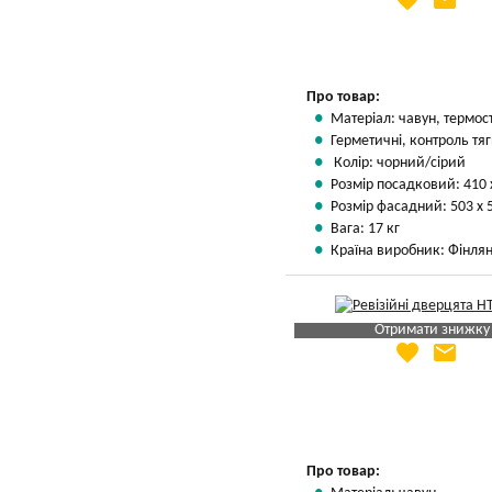
favorite
email
Яка Ваша ціна
?
Вказати мою ціну
Про товар:
Матеріал: чавун, термос
Герметичні, контроль тяг
Колір: чорний/сірий
Розмір посадковий: 410 
Розмір фасадний: 503 х 
Вага: 17 кг
Країна виробник: Фінлян
Отримати знижку
favorite
email
Яка Ваша ціна
?
Вказати мою ціну
Про товар: