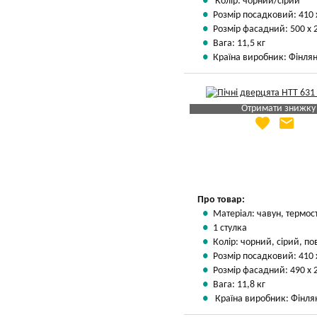
Колір: чорний/сірий
Розмір посадковий: 410 
Розмір фасадний: 500 х 
Вага: 11,5 кг
Країна виробник: Фінлян
Отримати знижку
favorite
email
Яка Ваша ціна
?
Вказати мою ціну
Про товар:
Матеріал: чавун, термос
1 стулка
Колір: чорний, сірий, п
Розмір посадковий: 410 
Розмір фасадний: 490 х 
Вага: 11,8 кг
Країна виробник: Фінля