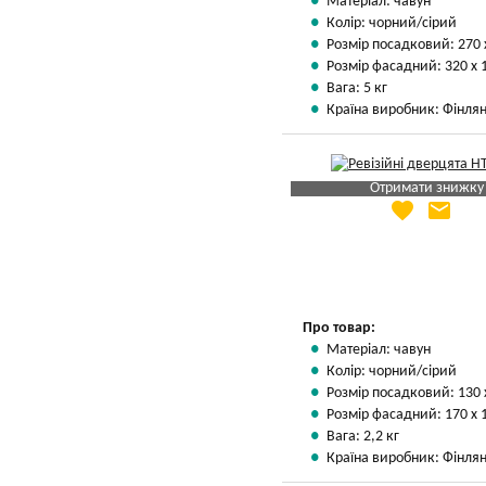
Матеріал: чавун
Колір: чорний/сірий
Розмір посадковий: 270 
Розмір фасадний: 320 х 
Вага: 5 кг
Країна виробник: Фінлян
Отримати знижку
favorite
email
Яка Ваша ціна
?
Вказати мою ціну
Про товар:
Матеріал: чавун
Колір: чорний/сірий
Розмір посадковий: 130 
Розмір фасадний: 170 х 
Вага: 2,2 кг
Країна виробник: Фінлян