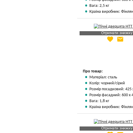
Вага: 2,5 кг
Країна виробник: Фінлян
Отримати знижку
favorite
email
Яка Ваша ціна
?
Вказати мою ціну
Про товар:
Матеріал: сталь
Колір: чорний/сірий
Розмір посадковий: 425 
Розмір фасадний: 600 х 
Вага: 1,8 кг
Країна виробник: Фінлян
Отримати знижку