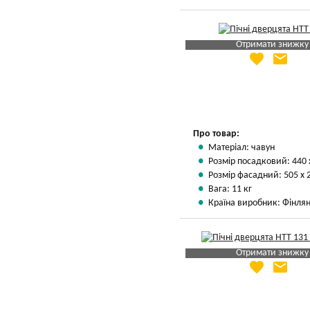
Отримати знижку
favorite
email
Яка Ваша ціна
?
Вказати мою ціну
Про товар:
Матеріал: чавун
Розмір посадковий: 440 
Розмір фасадний: 505 х 
Вага: 11 кг
Країна виробник: Фінлян
Отримати знижку
favorite
email
Яка Ваша ціна
?
Вказати мою ціну