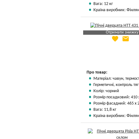
Вага: 12 кг
Країна виробник: Фінлян
Отримати знижку
favorite
email
Яка Ваша ціна
?
Вказати мою ціну
Про товар:
Матеріал: чавун, термос
Герметичні, контроль тяг
Колір: чорний
Розмір посадковий: 410 
Розмір фасадний: 465 х 
Вага: 11,8 кг
Країна виробник: Фінлян