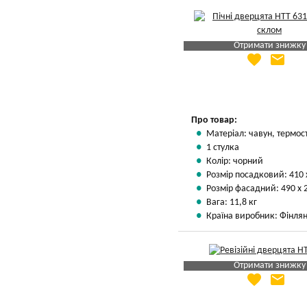
Отримати знижку
favorite
email
Яка Ваша ціна
?
Вказати мою ціну
Про товар:
Матеріал: чавун, термос
1 стулка
Колір: чорний
Розмір посадковий: 410 
Розмір фасадний: 490 х 
Вага: 11,8 кг
Країна виробник: Фінлян
Отримати знижку
favorite
email
Яка Ваша ціна
?
Вказати мою ціну