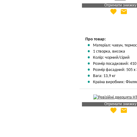
Отримати знижку
favorite
email
Яка Ваша ціна
?
Вказати мою ціну
Про товар:
Матеріал: чавун, термос
1 створка, висока
Колір: чорний/сірий
Розмір посадковий: 410
Розмір фасадний: 505 х
Вага: 13,9 кг
Країна виробник: Фінля
Отримати знижку
favorite
email
Яка Ваша ціна
?
Вказати мою ціну