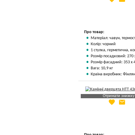
Вказати мою ціну
Про товар:
Матеріал: чавун, термос
Колір: чорний
1 стулка, герметична, ко
Розмір посадковий: 270 
Розмір фасадний: 353 х 
Вага: 10,9 кг
Країна виробник: Фінлян
Отримати знижку
favorite
email
Яка Ваша ціна
?
Вказати мою ціну
Про товар: