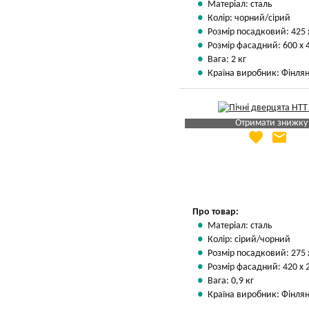
Матеріал: сталь
Колір: чорний/сірий
Розмір посадковий: 425 
Розмір фасадний: 600 х 
Вага: 2 кг
Країна виробник: Фінлян
Отримати знижку
favorite
email
Яка Ваша ціна
?
Вказати мою ціну
Про товар:
Матеріал: сталь
Колір: сірий/чорний
Розмір посадковий: 275 
Розмір фасадний: 420 х 
Вага: 0,9 кг
Країна виробник: Фінлян