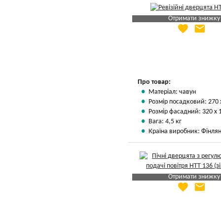
Отримати знижку
favorite
email
Яка Ваша ціна
?
Вказати мою ціну
Про товар:
Матеріал: чавун
Розмір посадковий: 270 
Розмір фасадний: 320 х 
Вага: 4,5 кг
Країна виробник: Фінлян
Отримати знижку
favorite
email
Яка Ваша ціна
?
Вказати мою ціну