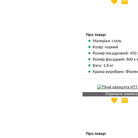
favorite
email
Яка Ваша ціна
?
Вказати мою ціну
Про товар:
Матеріал: сталь
Колір: чорний
Розмір посадковий: 450 
Розмір фасадний: 600 х 
Вага: 1,8 кг
Країна виробник: Фінлян
Отримати знижку
favorite
email
Яка Ваша ціна
?
Вказати мою ціну
Про товар: