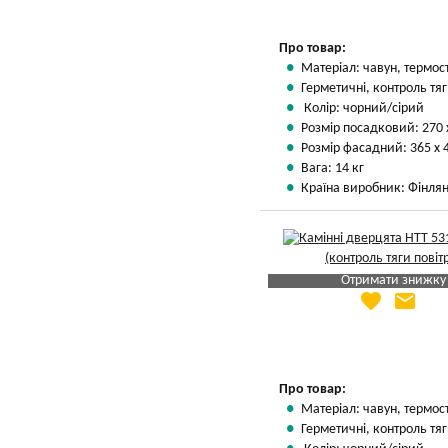
Про товар:
Матеріал: чавун, термос
Герметичні, контроль тяг
Колір: чорний/сірий
Розмір посадковий: 270 
Розмір фасадний: 365 х 
Вага: 14 кг
Країна виробник: Фінлян
Отримати знижку
favorite
email
Яка Ваша ціна
?
Вказати мою ціну
Про товар:
Матеріал: чавун, термос
Герметичні, контроль тяг