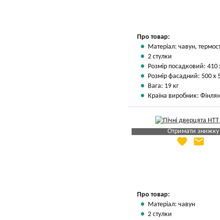
Про товар:
Матеріал: чавун, термос
2 стулки
Розмір посадковий: 410 
Розмір фасадний: 500 х 
Вага: 19 кг
Країна виробник: Фінлян
Отримати знижку
favorite
email
Яка Ваша ціна
?
Вказати мою ціну
Про товар:
Матеріал: чавун
2 стулки