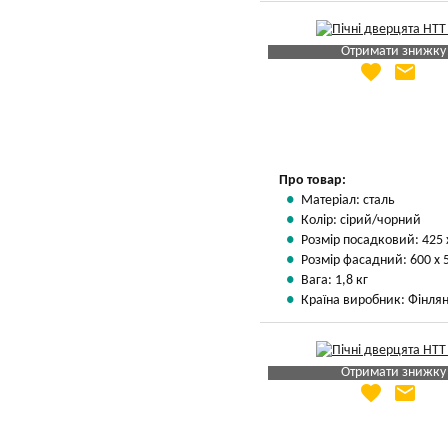
Отримати знижку
favorite
email
Яка Ваша ціна
?
Вказати мою ціну
Про товар:
Матеріал: сталь
Колір: сірий/чорний
Розмір посадковий: 425 
Розмір фасадний: 600 х 
Вага: 1,8 кг
Країна виробник: Фінлян
Отримати знижку
favorite
email
Яка Ваша ціна
?
Вказати мою ціну