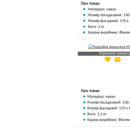
Про товар:
Матеріал: чавун
Розмір посадковий: 130
Розмір фасадний: 170 х
Вага: 2 кг
Країна виробник: Фінля
Отримати знижку
favorite
email
Яка Ваша ціна
?
Вказати мою ціну
Про товар:
Матеріал: чавун
Розмір посадковий: 130 
Розмір фасадний: 170 х 
Вага: 1,1 кг
Країна виробник: Фінлян