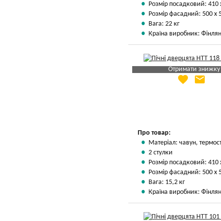
Розмір посадковий: 410 
Розмір фасадний: 500 х 
Вага: 22 кг
Країна виробник: Фінлян
Отримати знижку
favorite
email
Яка Ваша ціна
?
Вказати мою ціну
Про товар:
Матеріал: чавун, термос
2 стулки
Розмір посадковий: 410 
Розмір фасадний: 500 х 
Вага: 15,2 кг
Країна виробник: Фінлян