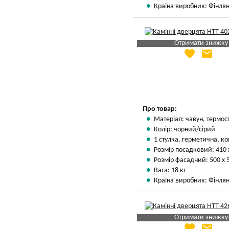
Країна виробник: Фінлян
Отримати знижку
favorite
email
Яка Ваша ціна
?
Вказати мою ціну
Про товар:
Матеріал: чавун, термос
Колір: чорний/сірий
1 стулка, герметична, ко
Розмір посадковий: 410 
Розмір фасадний: 500 х 
Вага: 18 кг
Країна виробник: Фінлян
Отримати знижку
favorite
email
Яка Ваша ціна
?