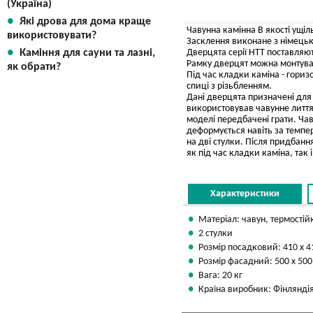
(Україна)
Які дрова для дома краще
Чавунна камінна В якості ущі
використовувати?
Засклення виконане з німецько
Каміння для сауни та лазні,
Дверцята серії HTT поставляю
Рамку дверцят можна монтуват
як обрати?
Під час кладки каміна - гориз
спиці з різьбленням.
Дані дверцята призначені для 
використовував чавунне лиття
моделі передбачені грати. Чаву
деформується навіть за темпе
на дві стулки. Після придбан
як під час кладки каміна, так і
Характеристики
Матеріал: чавун, термостій
2 стулки
Розмір посадковий: 410 х 
Розмір фасадний: 500 х 50
Вага: 20 кг
Країна виробник: Фінлянді