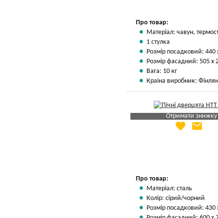
Про товар:
Матеріал: чавун, термос
1 стулка
Розмір посадковий: 440 
Розмір фасадний: 505 х 
Вага: 10 кг
Країна виробник: Фінлян
Отримати знижку
favorite
email
Яка Ваша ціна
?
Вказати мою ціну
Про товар:
Матеріал: сталь
Колір: сірий/чорний
Розмір посадковий: 430 
Розмір фасадний: 600 х 