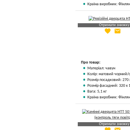
Країна виробник: Фінлян
Отримати знижку
favorite
email
Яка Ваша ціна
?
Вказати мою ціну
Про товар:
Матеріал: чавун
Колір: матовий чорний/
Розмір посадковий: 270 
Розмір фасадний: 320 х 
Вага: 5,1 кг
Країна виробник: Фінлян
Отримати знижку