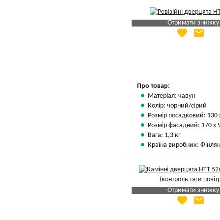
Отримати знижку
favorite
email
Яка Ваша ціна
?
Вказати мою ціну
Про товар:
Матеріал: чавун
Колір: чорний/сірий
Розмір посадковий: 130 
Розмір фасадний: 170 х 
Вага: 1,3 кг
Країна виробник: Фінлян
Отримати знижку
favorite
email
Яка Ваша ціна
?
Вказати мою ціну