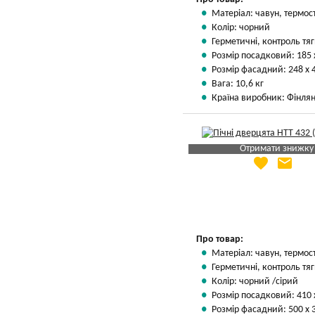
Матеріал: чавун, термос
Колір: чорний
Герметичні, контроль тяг
Розмір посадковий: 185 
Розмір фасадний: 248 х 
Вага: 10,6 кг
Країна виробник: Фінлян
Отримати знижку
favorite
email
Яка Ваша ціна
?
Вказати мою ціну
Про товар:
Матеріал: чавун, термос
Герметичні, контроль тяг
Колір: чорний /сірий
Розмір посадковий: 410 
Розмір фасадний: 500 х 