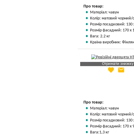
Про товар:
Матеріал: чавун
Колір: матовий чорний/
Розмір посадковий: 130 
Розмір фасадний: 170 х 
Вага: 2.2 кг
Країна виробник: Фінлян
Отримати знижку
favorite
email
Яка Ваша ціна
?
Вказати мою ціну
Про товар:
Матеріал: чавун
Колір: матовий чорний/
Розмір посадковий: 130 
Розмір фасадний: 170 х 
Вага:1,3 кг