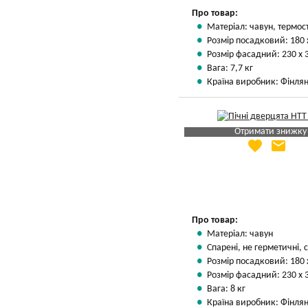
Про товар:
Матеріал: чавун, термос
Розмір посадковий: 180 
Розмір фасадний: 230 х 
Вага: 7,7 кг
Країна виробник: Фінлян
Отримати знижку
favorite
email
Яка Ваша ціна
?
Вказати мою ціну
Про товар:
Матеріал: чавун
Спарені, не герметичні, с
Розмір посадковий: 180 
Розмір фасадний: 230 х 
Вага: 8 кг
Країна виробник: Фінлян