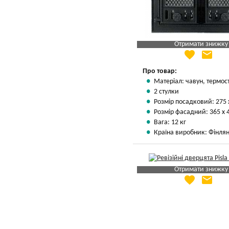
Отримати знижку
favorite
email
Яка Ваша ціна
?
Вказати мою ціну
Про товар:
Матеріал: чавун, термос
2 стулки
Розмір посадковий: 275 
Розмір фасадний: 365 х 
Вага: 12 кг
Країна виробник: Фінлян
Отримати знижку
favorite
email
Яка Ваша ціна
?
Вказати мою ціну