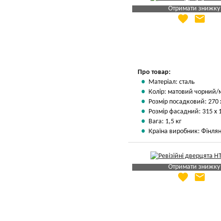
Отримати знижку
favorite
email
Яка Ваша ціна
?
Вказати мою ціну
Про товар:
Матеріал: сталь
Колір: матовий чорний/
Розмір посадковий: 270 
Розмір фасадний: 315 х 
Вага: 1,5 кг
Країна виробник: Фінлян
Отримати знижку
favorite
email
Яка Ваша ціна
?
Вказати мою ціну