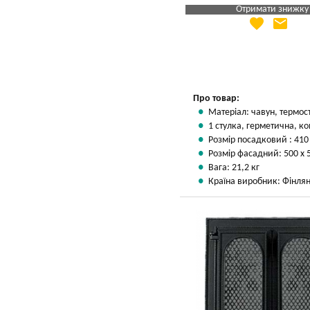
Отримати знижку
favorite
email
Яка Ваша ціна
?
Вказати мою ціну
Про товар:
Матеріал: чавун, термос
1 стулка, герметична, ко
Розмір посадковий : 410
Розмір фасадний: 500 х 
Вага: 21,2 кг
Країна виробник: Фінлян