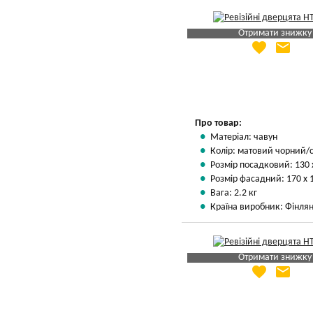
Отримати знижку
favorite
email
Яка Ваша ціна
?
Вказати мою ціну
Про товар:
Матеріал: чавун
Колір: матовий чорний/
Розмір посадковий: 130 
Розмір фасадний: 170 х 
Вага: 2.2 кг
Країна виробник: Фінлян
Отримати знижку
favorite
email
Яка Ваша ціна
?
Вказати мою ціну