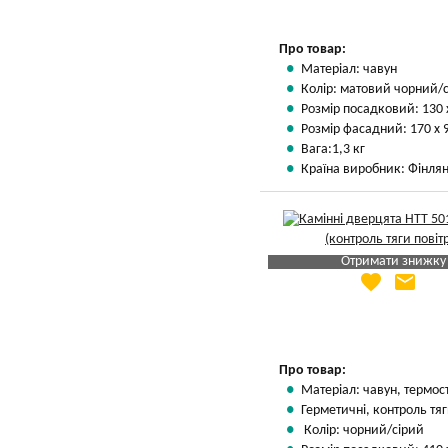
Про товар:
Матеріал: чавун
Колір: матовий чорний/
Розмір посадковий: 130 
Розмір фасадний: 170 х 
Вага:1,3 кг
Країна виробник: Фінлян
Отримати знижку
favorite
email
Яка Ваша ціна
?
Вказати мою ціну
Про товар:
Матеріал: чавун, термос
Герметичні, контроль тяг
Колір: чорний/сірий