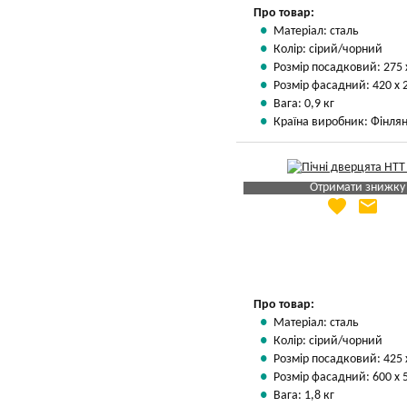
Про товар:
Матеріал: сталь
Колір: сірий/чорний
Розмір посадковий: 275 
Розмір фасадний: 420 х 
Вага: 0,9 кг
Країна виробник: Фінлян
Отримати знижку
favorite
email
Яка Ваша ціна
?
Вказати мою ціну
Про товар:
Матеріал: сталь
Колір: сірий/чорний
Розмір посадковий: 425 
Розмір фасадний: 600 х 
Вага: 1,8 кг