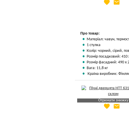
favorite
email
Яка Ваша ціна
?
Вказати мою ціну
Про товар:
Матеріал: чавун, термос
1 стулка
Колір: чорний, сірий, п
Розмір посадковий: 410 
Розмір фасадний: 490 х 
Вага: 11,8 кг
Країна виробник: Фінля
Отримати знижку
favorite
email
Яка Ваша ціна
?
Вказати мою ціну