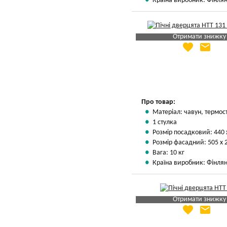
Країна виробник: Фінлян
Отримати знижку
favorite
email
Яка Ваша ціна
?
Вказати мою ціну
Про товар:
Матеріал: чавун, термос
1 стулка
Розмір посадковий: 440 
Розмір фасадний: 505 х 
Вага: 10 кг
Країна виробник: Фінлян
Отримати знижку
favorite
email
Яка Ваша ціна
?
Вказати мою ціну