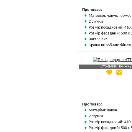
Про товар:
Матеріал: чавун, термос
2 стулки
Розмір посадковий: 410 
Розмір фасадний: 500 х 
Вага: 19 кг
Країна виробник: Фінлян
Отримати знижку
favorite
email
Яка Ваша ціна
?
Вказати мою ціну
Про товар:
Матеріал: чавун
2 стулки
Розмір посадковий: 410 
Розмір фасадний: 500 х 