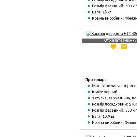
Розмір посадковий: 410 
Розмір фасадний: 500 х 
Вага: 18 кг
Країна виробник: Фінлян
Отримати знижку
favorite
email
Яка Ваша ціна
?
Вказати мою ціну
Про товар:
Матеріал: чавун, термос
Колір: чорний
1 стулка, герметична, ко
Розмір посадковий: 270 
Розмір фасадний: 353 х 
Вага: 10,9 кг
Країна виробник: Фінлян