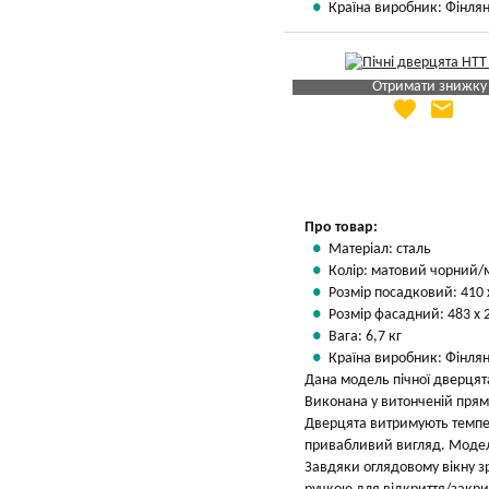
Країна виробник: Фінлян
Отримати знижку
favorite
email
Яка Ваша ціна
?
Вказати мою ціну
Про товар:
Матеріал: сталь
Колір: матовий чорний/
Розмір посадковий: 410 
Розмір фасадний: 483 х 
Вага: 6,7 кг
Країна виробник: Фінлян
Дана модель пічної дверцята
Виконана у витонченій прямо
Дверцята витримують темпер
привабливий вигляд. Модел
Завдяки оглядовому вікну з