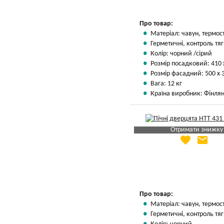
Про товар:
Матеріал: чавун, термос
Герметичні, контроль тяг
Колір: чорний /сірий
Розмір посадковий: 410 
Розмір фасадний: 500 х 
Вага: 12 кг
Країна виробник: Фінлян
Отримати знижку
favorite
email
Яка Ваша ціна
?
Вказати мою ціну
Про товар:
Матеріал: чавун, термос
Герметичні, контроль тяг