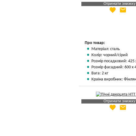
Отримати знижку
favorite
email
Яка Ваша ціна
?
Вказати мою ціну
Про товар:
Матеріал: сталь
Колір: чорний/сірий
Розмір посадковий: 425 
Розмір фасадний: 600 х 
Вага: 2 кг
Країна виробник: Фінлян
Отримати знижку
favorite
email
Яка Ваша ціна
?
Вказати мою ціну