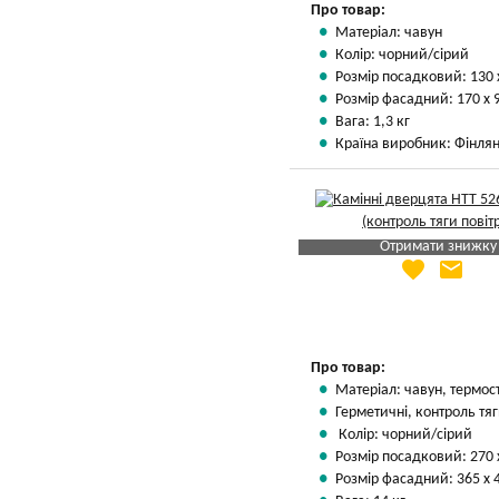
Про товар:
Матеріал: чавун
Колір: чорний/сірий
Розмір посадковий: 130 
Розмір фасадний: 170 х 
Вага: 1,3 кг
Країна виробник: Фінлян
Отримати знижку
favorite
email
Яка Ваша ціна
?
Вказати мою ціну
Про товар:
Матеріал: чавун, термос
Герметичні, контроль тяг
Колір: чорний/сірий
Розмір посадковий: 270 
Розмір фасадний: 365 х 