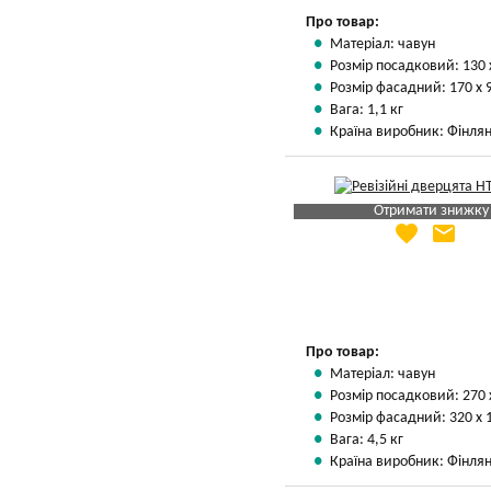
Про товар:
Матеріал: чавун
Розмір посадковий: 130 
Розмір фасадний: 170 х 
Вага: 1,1 кг
Країна виробник: Фінлян
Отримати знижку
favorite
email
Яка Ваша ціна
?
Вказати мою ціну
Про товар:
Матеріал: чавун
Розмір посадковий: 270 
Розмір фасадний: 320 х 
Вага: 4,5 кг
Країна виробник: Фінлян