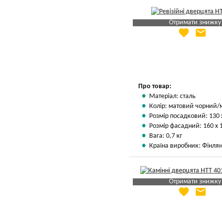
Отримати знижку
favorite
email
Яка Ваша ціна
?
Вказати мою ціну
Про товар:
Матеріал: сталь
Колір: матовий чорний/
Розмір посадковий: 130 
Розмір фасадний: 160 х 
Вага: 0,7 кг
Країна виробник: Фінлян
Отримати знижку
favorite
email
Яка Ваша ціна
?
Вказати мою ціну