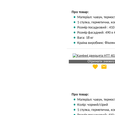
Про товар:
Матеріал: чавун, термос
1 стулка, герметична, ко
Розмір посадковий : 410
Розмір фасадний: 490 х 
Вага: 18 кг
Країна виробник: Фінлян
Отримати знижку
favorite
email
Яка Ваша ціна
?
Вказати мою ціну
Про товар:
Матеріал: чавун, термос
Колір: чорний/сірий
1 стулка, герметична, ко