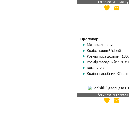
Отримати знижку
favorite
email
Яка Ваша ціна
?
Вказати мою ціну
Про товар:
Матеріал: чавун
Колір: чорний/сірий
Розмір посадковий: 130 
Розмір фасадний: 170 х 
Вага: 2,2 кг
Країна виробник: Фінлян
Отримати знижку
favorite
email
Яка Ваша ціна
?
Вказати мою ціну