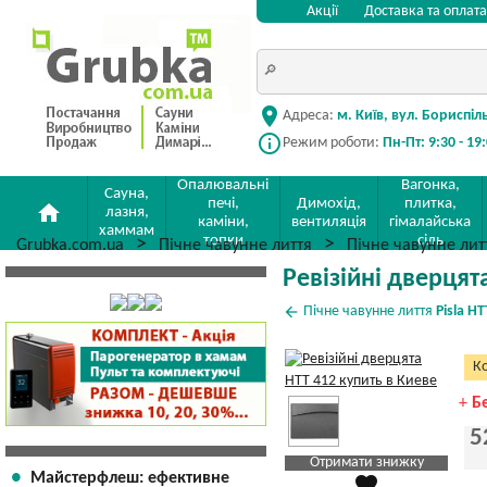
Акції
Доставка та оплата
location_on
Адреса:
м. Київ, вул. Бориспіл
info_outline
Режим роботи:
Пн-Пт: 9:30 - 19
Опалювальні
Вагонка,
Сауна,
печі,
Димохід,
плитка,
home
лазня,
каміни,
вентиляція
гімалайська
хаммам
топки
сіль
Grubka.com.ua
Пічне чавунне лиття
Пічне чавунне ли
Ревізійні дверцят
arrow_back
Пічне чавунне лиття
Pisla HT
Ко
+
Б
5
Отримати знижку
Майстерфлеш: ефективне
favorite
Яка Ваша ціна
?