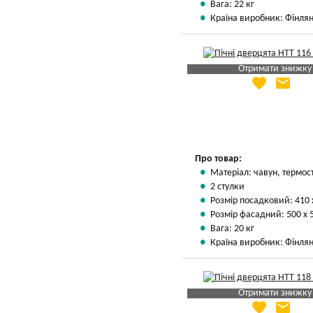
Вага: 22 кг
Країна виробник: Фінлян
Отримати знижку
favorite
email
Яка Ваша ціна
?
Вказати мою ціну
Про товар:
Матеріал: чавун, термос
2 стулки
Розмір посадковий: 410 
Розмір фасадний: 500 х 
Вага: 20 кг
Країна виробник: Фінлян
Отримати знижку
favorite
email
Яка Ваша ціна
?