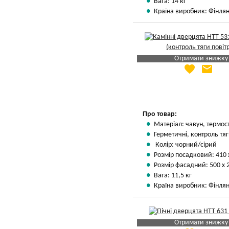
Вага: 14 кг
Країна виробник: Фінлян
Отримати знижку
favorite
email
Яка Ваша ціна
?
Вказати мою ціну
Про товар:
Матеріал: чавун, термос
Герметичні, контроль тяг
Колір: чорний/сірий
Розмір посадковий: 410 
Розмір фасадний: 500 х 
Вага: 11,5 кг
Країна виробник: Фінлян
Отримати знижку