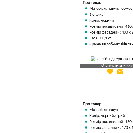
Про товар:
Матеріал: чавун, термос
1 стулка
Колір: чорний
Розмір посадковий: 410 
Розмір фасадний: 490 х 
Вага: 11,8 кг
Країна виробник: Фінлян
Отримати знижку
favorite
email
Яка Ваша ціна
?
Вказати мою ціну
Про товар:
Матеріал: чавун
Колір: чорний/сірий
Розмір посадковий: 130 
Розмір фасадний: 170 х 