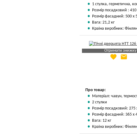
1 стулка, герметична, ко
Розмір посадковий : 410
Розмір фасадний: 500 х 
Вага: 21,2 кг
Країна виробник: Фінлян
Отримати знижку
favorite
email
Яка Ваша ціна
?
Вказати мою ціну
Про товар:
Матеріал: чавун, термос
2 стулки
Розмір посадковий: 275 
Розмір фасадний: 365 х 
Вага: 12 кг
Країна виробник: Фінлян