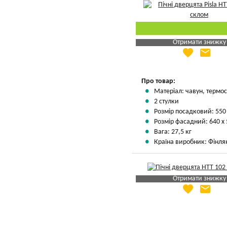
Отримати знижку
favorite
email
Яка Ваша ціна
?
Вказати мою ціну
Про товар:
Матеріал: чавун, термос
2 стулки
Розмір посадковий: 550
Розмір фасадний: 640 х
Вага: 27,5 кг
Країна виробник: Фінля
Отримати знижку
favorite
email
Яка Ваша ціна
?
Вказати мою ціну