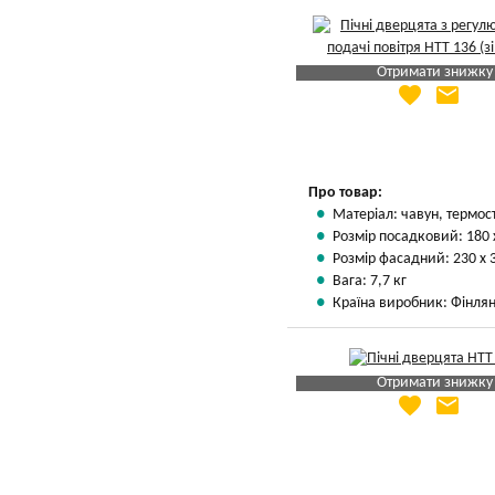
Отримати знижку
favorite
email
Яка Ваша ціна
?
Вказати мою ціну
Про товар:
Матеріал: чавун, термос
Розмір посадковий: 180 
Розмір фасадний: 230 х 
Вага: 7,7 кг
Країна виробник: Фінлян
Отримати знижку
favorite
email
Яка Ваша ціна
?
Вказати мою ціну