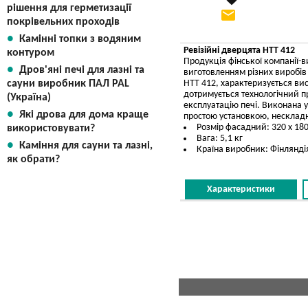
рішення для герметизації
email
Вказати мою ціну
покрівельних проходів
Камінні топки з водяним
Ревізійні дверцята HTT 412
контуром
Продукція фінської компанії-ви
Дров'яні печі для лазні та
виготовленням різних виробів 
HTT 412, характеризується вис
сауни виробник ПАЛ PAL
дотримується технологічний пр
(Україна)
експлуатацію печі. Виконана у
Які дрова для дома краще
простою установкою, нескладн
Розмір фасадний: 320 х 18
використовувати?
Вага: 5,1 кг
Каміння для сауни та лазні,
Країна виробник: Фінлянді
як обрати?
Характеристики