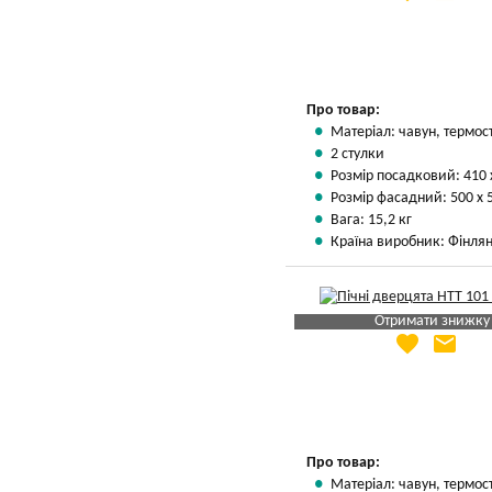
Вказати мою ціну
Про товар:
Матеріал: чавун, термос
2 стулки
Розмір посадковий: 410 
Розмір фасадний: 500 х 
Вага: 15,2 кг
Країна виробник: Фінлян
Отримати знижку
favorite
email
Яка Ваша ціна
?
Вказати мою ціну
Про товар:
Матеріал: чавун, термос