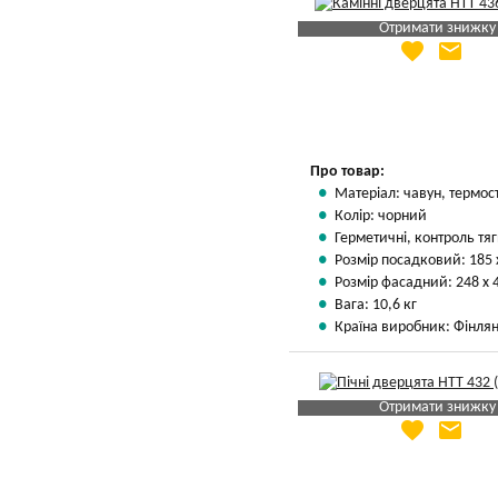
Отримати знижку
favorite
email
Яка Ваша ціна
?
Вказати мою ціну
Про товар:
Матеріал: чавун, термос
Колір: чорний
Герметичні, контроль тяг
Розмір посадковий: 185 
Розмір фасадний: 248 х 
Вага: 10,6 кг
Країна виробник: Фінлян
Отримати знижку
favorite
email
Яка Ваша ціна
?
Вказати мою ціну