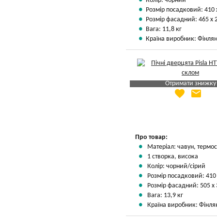
Колір: чорний
Розмір посадковий: 410 
Розмір фасадний: 465 х 
Вага: 11,8 кг
Країна виробник: Фінлян
Отримати знижку
favorite
email
Яка Ваша ціна
?
Вказати мою ціну
Про товар:
Матеріал: чавун, термос
1 створка, висока
Колір: чорний/сірий
Розмір посадковий: 410
Розмір фасадний: 505 х
Вага: 13,9 кг
Країна виробник: Фінля