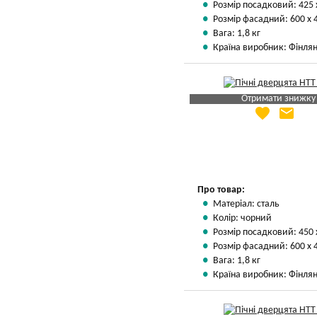
Розмір посадковий: 425 
Розмір фасадний: 600 х 
Вага: 1,8 кг
Країна виробник: Фінлян
Отримати знижку
favorite
email
Яка Ваша ціна
?
Вказати мою ціну
Про товар:
Матеріал: сталь
Колір: чорний
Розмір посадковий: 450 
Розмір фасадний: 600 х 
Вага: 1,8 кг
Країна виробник: Фінлян