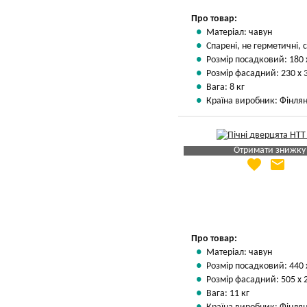
Про товар:
Матеріал: чавун
Спарені, не герметичні, с
Розмір посадковий: 180 
Розмір фасадний: 230 х 
Вага: 8 кг
Країна виробник: Фінлян
Отримати знижку
favorite
email
Яка Ваша ціна
?
Вказати мою ціну
Про товар:
Матеріал: чавун
Розмір посадковий: 440 
Розмір фасадний: 505 х 
Вага: 11 кг