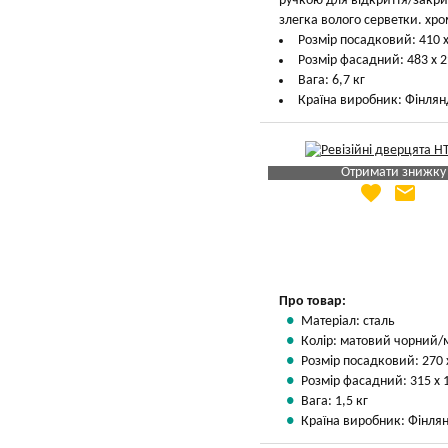
ручкою для відкриття/закрит
злегка волого серветки. хро
Розмір посадковий: 410 
Розмір фасадний: 483 х 
Вага: 6,7 кг
Країна виробник: Фінлян
Отримати знижку
favorite
email
Яка Ваша ціна
?
Вказати мою ціну
Про товар:
Матеріал: сталь
Колір: матовий чорний/
Розмір посадковий: 270 
Розмір фасадний: 315 х 
Вага: 1,5 кг
Країна виробник: Фінлян