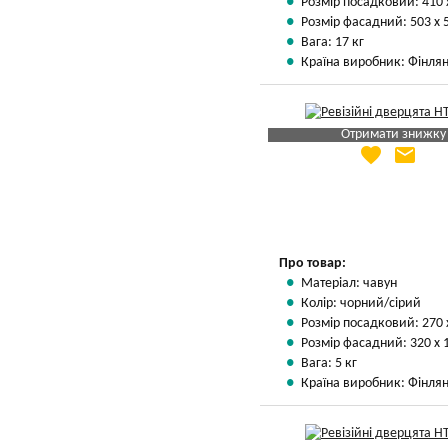
Розмір посадковий: 410 
Розмір фасадний: 503 х 
Вага: 17 кг
Країна виробник: Фінлян
Отримати знижку
favorite
email
Яка Ваша ціна
?
Вказати мою ціну
Про товар:
Матеріал: чавун
Колір: чорний/сірий
Розмір посадковий: 270 
Розмір фасадний: 320 х 
Вага: 5 кг
Країна виробник: Фінлян